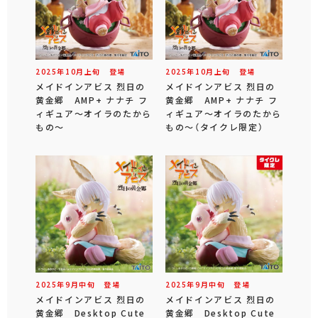
2025年
10
月
上旬
登場
2025年
10
月
上旬
登場
メイドインアビス 烈日の
メイドインアビス 烈日の
黄金郷 AMP+ ナナチ フ
黄金郷 AMP+ ナナチ フ
ィギュア～オイラのたから
ィギュア～オイラのたから
もの～
もの～（タイクレ限定）
2025年
9
月
中旬
登場
2025年
9
月
中旬
登場
メイドインアビス 烈日の
メイドインアビス 烈日の
黄金郷 Desktop Cute
黄金郷 Desktop Cute