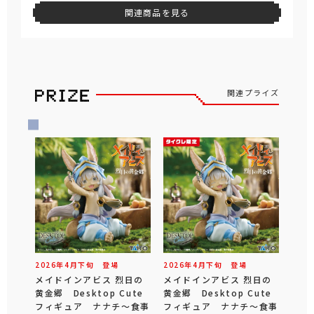
関連商品を見る
関連プライズ
2026年
4
月
下旬
登場
2026年
4
月
下旬
登場
メイドインアビス 烈日の
メイドインアビス 烈日の
黄金郷 Desktop Cute
黄金郷 Desktop Cute
フィギュア ナナチ～食事
フィギュア ナナチ～食事