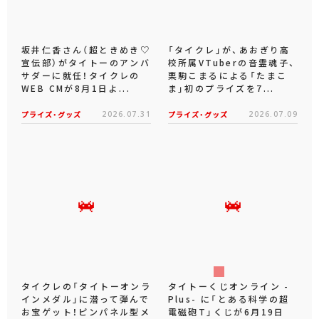
坂井仁香さん（超ときめき♡
「タイクレ」が、あおぎり高
宣伝部）がタイトーのアンバ
校所属VTuberの音霊魂子、
サダーに就任！タイクレの
栗駒こまるによる「たまこ
WEB CMが8月1日よ...
ま」初のプライズを7...
プライズ・グッズ
2026.07.31
プライズ・グッズ
2026.07.09
タイクレの「タイトーオンラ
タイトーくじオンライン -
インメダル」に潜って弾んで
Plus- に「とある科学の超
お宝ゲット！ピンパネル型メ
電磁砲T」くじが6月19日