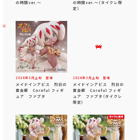
の時間ver.～
の時間ver.～（タイクレ限
定）
2026年
3
月
上旬
登場
2026年
3
月
上旬
登場
メイドインアビス 烈日の
メイドインアビス 烈日の
黄金郷 Coreful フィギ
黄金郷 Coreful フィギ
ュア ファプタ
ュア ファプタ（タイクレ
限定）