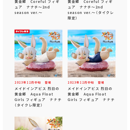
黄金郷 Coreful フィギ
黄金郷 Coreful フィギ
ュア ナナチ～2nd
ュア ナナチ～2nd
season ver.～
season ver.～（タイクレ
限定）
2023年
12
月
中旬
登場
2023年
12
月
中旬
登場
メイドインアビス 烈日の
メイドインアビス 烈日の
黄金郷 Aqua Float
黄金郷 Aqua Float
Girls フィギュア ナナチ
Girls フィギュア ナナチ
（タイクレ限定）