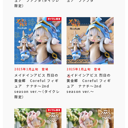
ュア ファプタ（タイクレ
ュア ファプタ
限定）
2025年
1
月
上旬
登場
2025年
1
月
上旬
登場
メイドインアビス 烈日の
メイドインアビス 烈日の
黄金郷 Coreful フィギ
黄金郷 Coreful フィギ
ュア ナナチ～2nd
ュア ナナチ～2nd
season ver.～（タイクレ
season ver.～
限定）