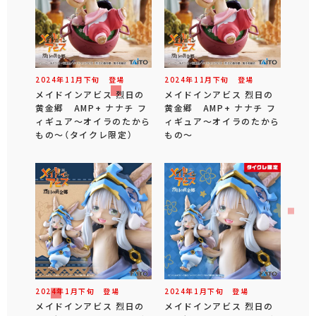
2024年
11
月
下旬
登場
2024年
11
月
下旬
登場
メイドインアビス 烈日の
メイドインアビス 烈日の
黄金郷 AMP+ ナナチ フ
黄金郷 AMP+ ナナチ フ
ィギュア～オイラのたから
ィギュア～オイラのたから
もの～（タイクレ限定）
もの～
2024年
1
月
下旬
登場
2024年
1
月
下旬
登場
メイドインアビス 烈日の
メイドインアビス 烈日の