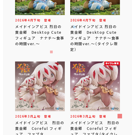
2026年
4
月
下旬
登場
2026年
4
月
下旬
登場
メイドインアビス 烈日の
メイドインアビス 烈日の
黄金郷 Desktop Cute
黄金郷 Desktop Cute
フィギュア ナナチ～食事
フィギュア ナナチ～食事
の時間ver.～
の時間ver.～（タイクレ限
定）
2026年
3
月
上旬
登場
2026年
3
月
上旬
登場
メイドインアビス 烈日の
メイドインアビス 烈日の
黄金郷 Coreful フィギ
黄金郷 Coreful フィギ
ュア ファプタ
ュア ファプタ（タイクレ