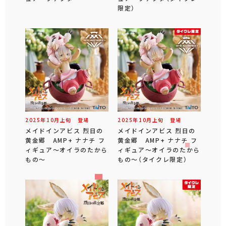
限定）
2025年
10
月
上旬
登場
2025年
10
月
上旬
登場
メイドインアビス 烈日の
メイドインアビス 烈日の
黄金郷 AMP+ ナナチ フ
黄金郷 AMP+ ナナチ フ
ィギュア～オイラのたから
ィギュア～オイラのたから
もの～
もの～（タイクレ限定）