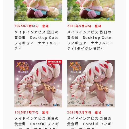
2025年
9
月
中旬
登場
2025年
9
月
中旬
登場
メイドインアビス 烈日の
メイドインアビス 烈日の
黄金郷 Desktop Cute
黄金郷 Desktop Cute
フィギュア ナナチ&ミー
フィギュア ナナチ&ミー
ティ
ティ（タイクレ限定）
2025年
3
月
下旬
登場
2025年
3
月
下旬
登場
メイドインアビス 烈日の
メイドインアビス 烈日の
黄金郷 Coreful フィギ
黄金郷 Coreful フィギ