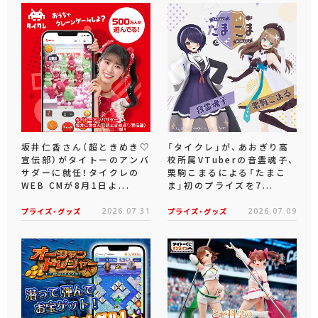
坂井仁香さん（超ときめき♡
「タイクレ」が、あおぎり高
宣伝部）がタイトーのアンバ
校所属VTuberの音霊魂子、
サダーに就任！タイクレの
栗駒こまるによる「たまこ
WEB CMが8月1日よ...
ま」初のプライズを7...
プライズ・グッズ
2026.07.31
プライズ・グッズ
2026.07.09