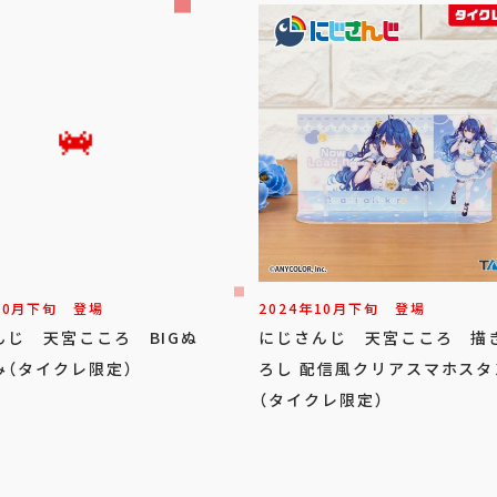
10
月
下旬
登場
2024年
10
月
下旬
登場
んじ 天宮こころ BIGぬ
にじさんじ 天宮こころ 描
み（タイクレ限定）
ろし 配信風クリアスマホスタ
（タイクレ限定）