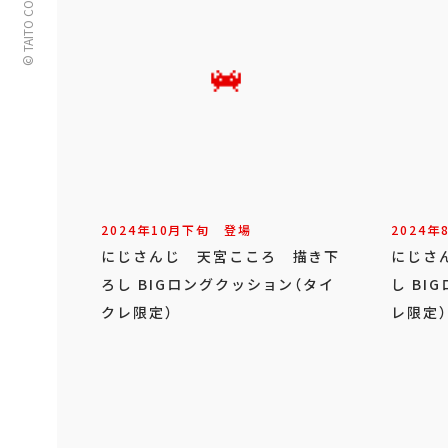
© TAITO CORPORATION
2024年
10
月
下旬
登場
2024年
にじさんじ 天宮こころ 描き下
にじさ
ろし BIGロングクッション（タイ
し BI
クレ限定）
レ限定）