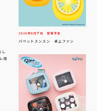
2026年
8
月
下旬
登場予定
パペットスンスン 卓上ファン
ろし
クレ限