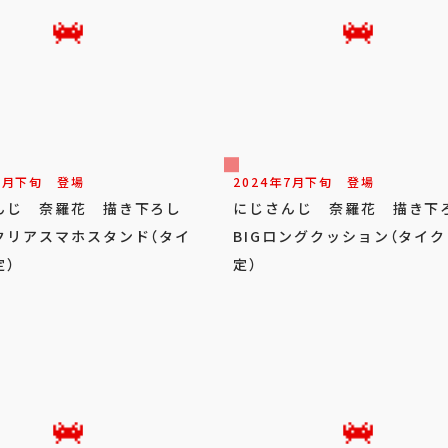
7
月
下旬
登場
2024年
7
月
下旬
登場
んじ 奈羅花 描き下ろし
にじさんじ 奈羅花 描き下
クリアスマホスタンド（タイ
BIGロングクッション（タイ
定）
定）