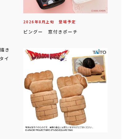
2026年
8
月
上旬
登場予定
ピングー 窓付きポーチ
 描き
（タイ