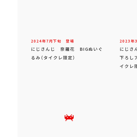
2024年
7
月
下旬
登場
2023年
にじさんじ 奈羅花 BIGぬいぐ
にじさ
るみ（タイクレ限定）
下ろし
イクレ