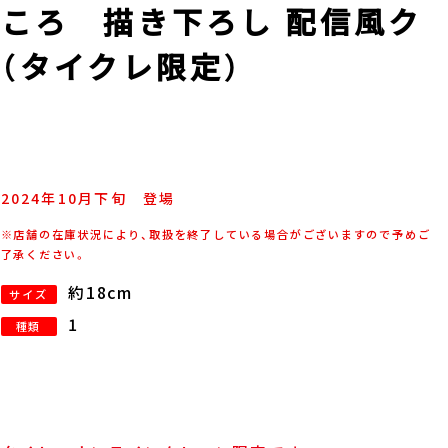
ころ 描き下ろし 配信風ク
（タイクレ限定）
2024年
10
月
下旬
登場
※店舗の在庫状況により、取扱を終了している場合がございますので予めご
了承ください。
約18cm
サイズ
1
種類