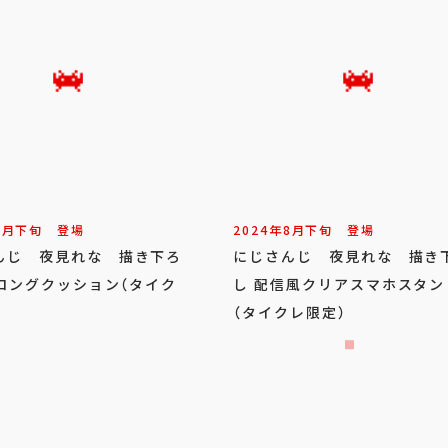
8
月
下旬
登場
2024年
8
月
下旬
登場
んじ 夜見れな 描き下ろ
にじさんじ 夜見れな 描き
Gロングクッション（タイク
し 配信風クリアスマホスタン
（タイクレ限定）