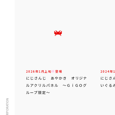
2026年
1
月
上旬
登場
2024年
にじさんじ あやかき オリジナ
にじさ
ルアクリルパネル ～ＧｉＧＯグ
いぐる
ループ限定～