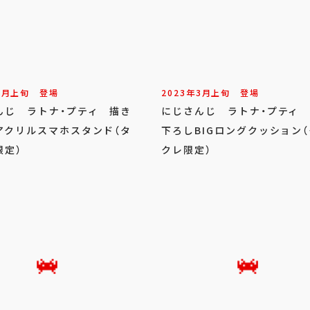
3
月
上旬
登場
2023年
3
月
上旬
登場
んじ ラトナ・プティ 描き
にじさんじ ラトナ・プティ
アクリルスマホスタンド（タ
下ろしBIGロングクッション
限定）
クレ限定）