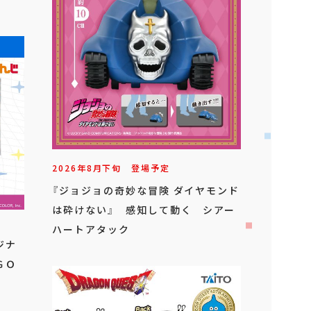
2026年
8
月
下旬
登場予定
『ジョジョの奇妙な冒険 ダイヤモンド
は砕けない』 感知して動く シアー
ハートアタック
ジナ
ＧＯ