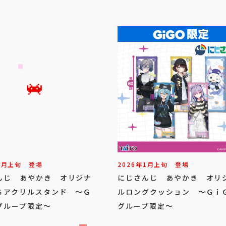
1
月
上旬
登場
2026年
1
月
上旬
登場
んじ あやかき オリジナ
にじさんじ あやかき オリ
Ｇアクリルスタンド ～Ｇ
ルロングクッション ～Ｇｉ
グループ限定～
グループ限定～