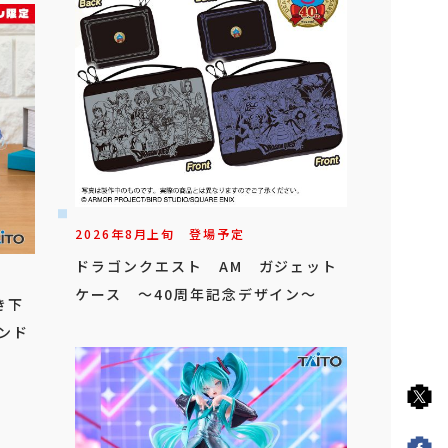
2026年
8
月
上旬
登場予定
ドラゴンクエスト AM ガジェット
ケース ～40周年記念デザイン～
き下
ンド