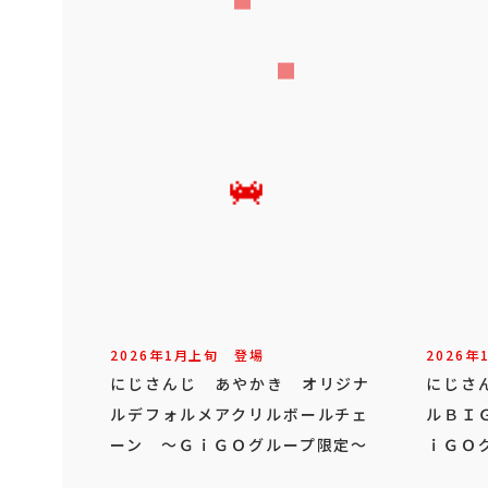
2026年
1
月
上旬
登場
2026年
にじさんじ あやかき オリジナ
にじさ
ルデフォルメアクリルボールチェ
ルＢＩ
ーン ～ＧｉＧＯグループ限定～
ｉＧＯ