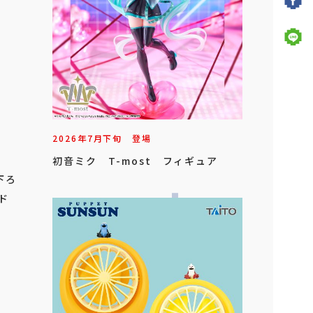
2026年
7
月
下旬
登場
初音ミク T-most フィギュア
下ろ
ド