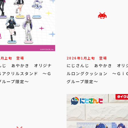
1
月
上旬
登場
2026年
1
月
上旬
登場
んじ あやかき オリジナ
にじさんじ あやかき オリ
Ｇアクリルスタンド ～Ｇ
ルロングクッション ～Ｇｉ
グループ限定～
グループ限定～