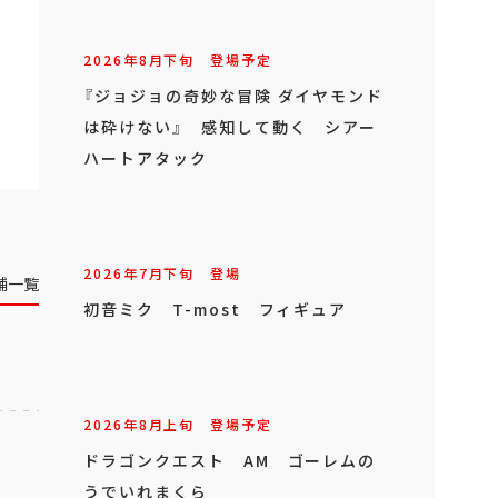
2026年
8
月
下旬
登場予定
『ジョジョの奇妙な冒険 ダイヤモンド
は砕けない』 感知して動く シアー
ハートアタック
2026年
7
月
下旬
登場
舗一覧
初音ミク T-most フィギュア
2026年
8
月
上旬
登場予定
ドラゴンクエスト AM ゴーレムの
うでいれまくら