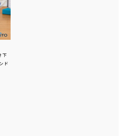
き下
ンド