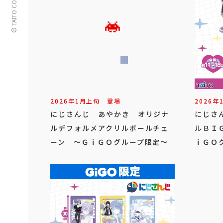
© TAITO CORPORATION
2026年
1
月
上旬
登場
2026年
にじさんじ あやかき オリジナ
にじさ
ルデフォルメアクリルボールチェ
ルＢＩ
ーン ～ＧｉＧＯグループ限定～
ｉＧＯ