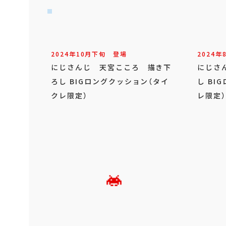
2024年
10
月
下旬
登場
2024年
にじさんじ 天宮こころ 描き下
にじさ
ろし BIGロングクッション（タイ
し BI
クレ限定）
レ限定）