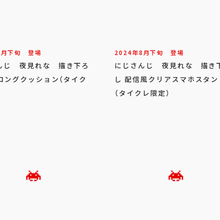
8
月
下旬
登場
2024年
8
月
下旬
登場
んじ 夜見れな 描き下ろ
にじさんじ 夜見れな 描き
Gロングクッション（タイク
し 配信風クリアスマホスタン
（タイクレ限定）