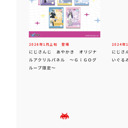
2026年
1
月
上旬
登場
2024年
にじさんじ あやかき オリジナ
にじさ
ルアクリルパネル ～ＧｉＧＯグ
いぐる
ループ限定～