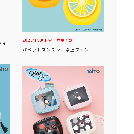
2026年
8
月
下旬
登場予定
フィ
パペットスンスン 卓上ファン