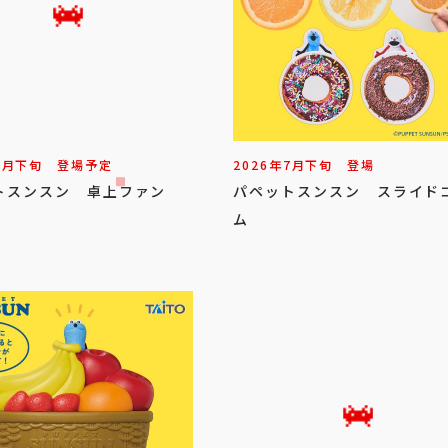
8
月
下旬
登場予定
2026年
7
月
下旬
登場
トスンスン 卓上ファン
パペットスンスン スライド
ム