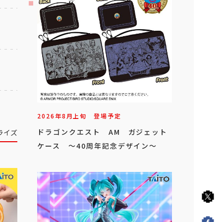
2026年
8
月
上旬
登場予定
ドラゴンクエスト AM ガジェット
ライズ
ケース ～40周年記念デザイン～