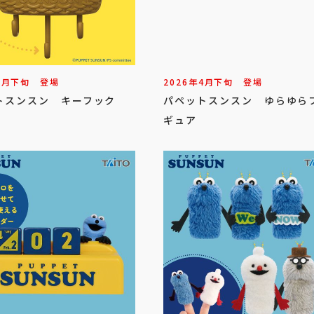
6
月
下旬
登場
2026年
4
月
下旬
登場
トスンスン キーフック
パペットスンスン ゆらゆら
ギュア