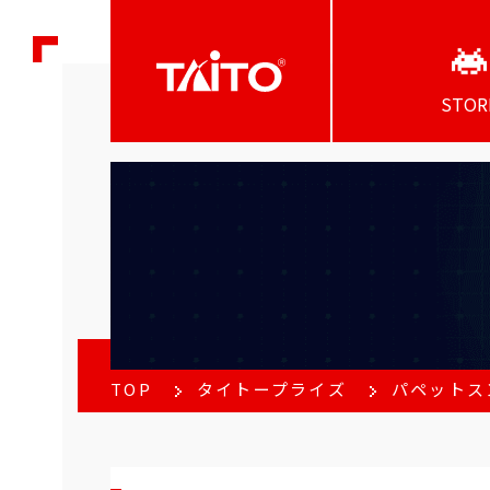
STOR
TOP
タイトープライズ
パペットス