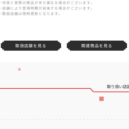
・写真と実際の商品が多少異なる場合がございます。
・店舗により登場時期が前後する場合がございます。
・取扱店舗は随時更新となります。
取扱店舗を見る
関連商品を見る
取り扱い店