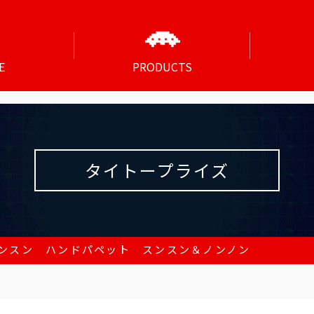
E
PRODUCTS
タイトープライズ
ンスン ハンドパペット スンスン＆ノンノン