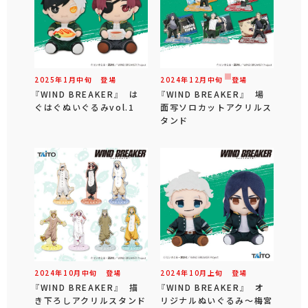
2025年
1
月
中旬
登場
2024年
12
月
中旬
登場
『WIND BREAKER』 は
『WIND BREAKER』 場
ぐはぐぬいぐるみvol.1
面写ソロカットアクリルス
タンド
2024年
10
月
中旬
登場
2024年
10
月
上旬
登場
『WIND BREAKER』 描
『WIND BREAKER』 オ
き下ろしアクリルスタンド
リジナルぬいぐるみ～梅宮