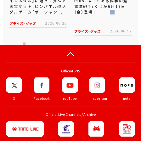
インメダル」に潜って弾んで
Plus- に「とある科学の超
お宝ゲット！ピンパネル型メ
電磁砲T」くじが6月19日
ダルゲーム「オーシャン...
（金）登場！
プライズ・グッズ
2026.06.25
プライズ・グッズ
2026.06.12
Official SNS
X
Facebook
YouTube
Instagram
note
Official Live Channels / Archive