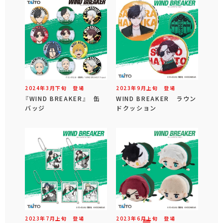
2024年
3
月
下旬
登場
2023年
9
月
上旬
登場
『WIND BREAKER』 缶
WIND BREAKER ラウン
バッジ
ドクッション
2023年
7
月
上旬
登場
2023年
6
月
上旬
登場