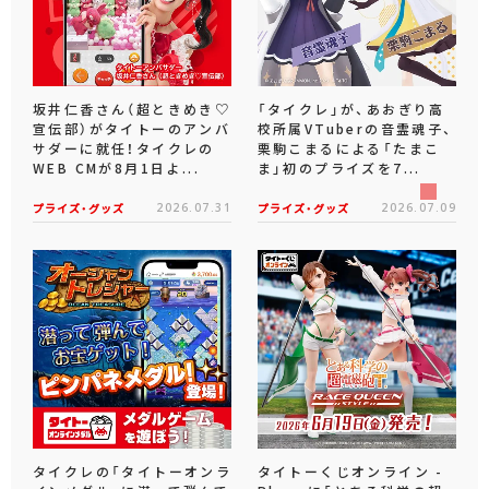
坂井仁香さん（超ときめき♡
「タイクレ」が、あおぎり高
宣伝部）がタイトーのアンバ
校所属VTuberの音霊魂子、
サダーに就任！タイクレの
栗駒こまるによる「たまこ
WEB CMが8月1日よ...
ま」初のプライズを7...
プライズ・グッズ
2026.07.31
プライズ・グッズ
2026.07.09
タイクレの「タイトーオンラ
タイトーくじオンライン -