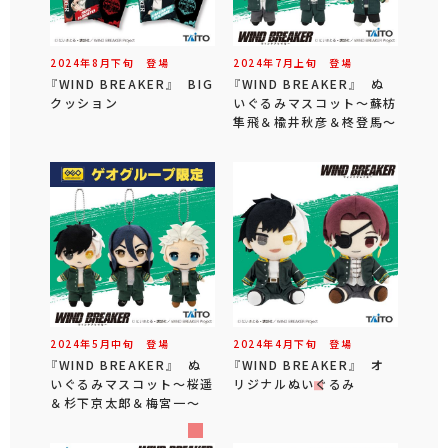
2024年
8
月
下旬
登場
2024年
7
月
上旬
登場
『WIND BREAKER』 BIG
『WIND BREAKER』 ぬ
クッション
いぐるみマスコット～蘇枋
隼飛＆楡井秋彦＆柊登馬～
2024年
5
月
中旬
登場
2024年
4
月
下旬
登場
『WIND BREAKER』 ぬ
『WIND BREAKER』 オ
いぐるみマスコット～桜遥
リジナルぬいぐるみ
＆杉下京太郎＆梅宮一～