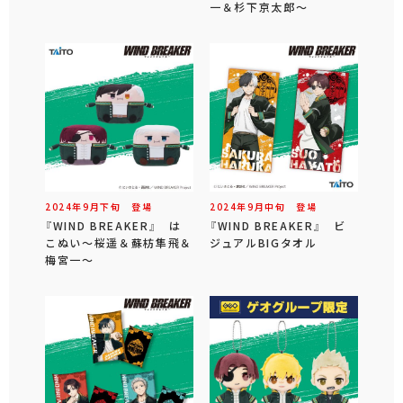
一＆杉下京太郎～
2024年
9
月
下旬
登場
2024年
9
月
中旬
登場
『WIND BREAKER』 は
『WIND BREAKER』 ビ
こぬい～桜遥＆蘇枋隼飛＆
ジュアルBIGタオル
梅宮一～