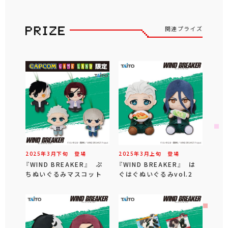
関連プライズ
2025年
3
月
下旬
登場
2025年
3
月
上旬
登場
『WIND BREAKER』 ぷ
『WIND BREAKER』 は
ちぬいぐるみマスコット
ぐはぐぬいぐるみvol.2