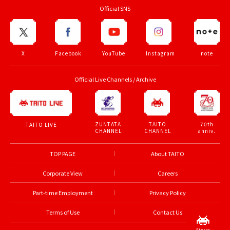
Official SNS
X
Facebook
YouTube
Instagram
note
Official Live Channels / Archive
ZUNTATA
TAITO
70th
TAITO LIVE
CHANNEL
CHANNEL
anniv.
TOP PAGE
About TAITO
Corporate View
Careers
Part-time Employment
Privacy Policy
Terms of Use
Contact Us