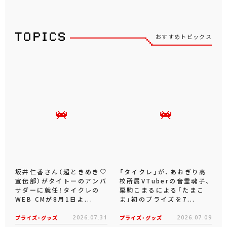
おすすめトピックス
坂井仁香さん（超ときめき♡
「タイクレ」が、あおぎり高
宣伝部）がタイトーのアンバ
校所属VTuberの音霊魂子、
サダーに就任！タイクレの
栗駒こまるによる「たまこ
WEB CMが8月1日よ...
ま」初のプライズを7...
プライズ・グッズ
2026.07.31
プライズ・グッズ
2026.07.09