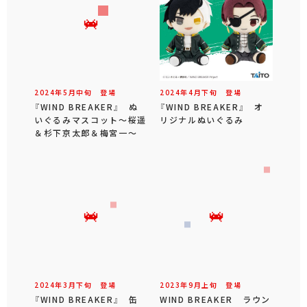
2024年
5
月
中旬
登場
2024年
4
月
下旬
登場
『WIND BREAKER』 ぬ
『WIND BREAKER』 オ
いぐるみマスコット～桜遥
リジナルぬいぐるみ
＆杉下京太郎＆梅宮一～
2024年
3
月
下旬
登場
2023年
9
月
上旬
登場
『WIND BREAKER』 缶
WIND BREAKER ラウン