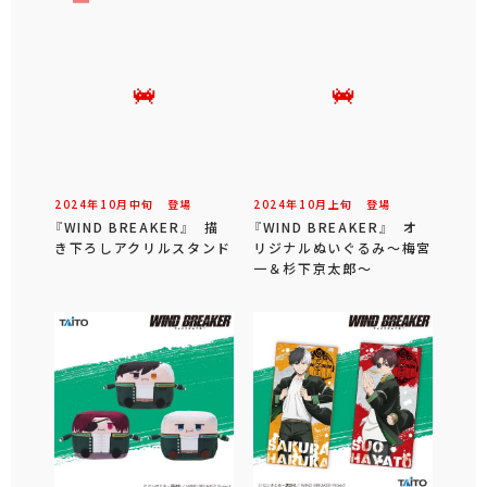
2024年
10
月
中旬
登場
2024年
10
月
上旬
登場
『WIND BREAKER』 描
『WIND BREAKER』 オ
き下ろしアクリルスタンド
リジナルぬいぐるみ～梅宮
一＆杉下京太郎～