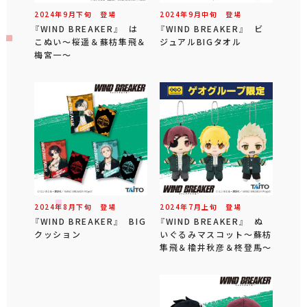
2024年
9
月
下旬
登場
2024年
9
月
中旬
登場
『WIND BREAKER』 は
『WIND BREAKER』 ビ
こぬい～桜遥＆蘇枋隼飛＆
ジュアルBIGタオル
梅宮一～
2024年
8
月
下旬
登場
2024年
7
月
上旬
登場
『WIND BREAKER』 BIG
『WIND BREAKER』 ぬ
クッション
いぐるみマスコット～蘇枋
隼飛＆楡井秋彦＆柊登馬～