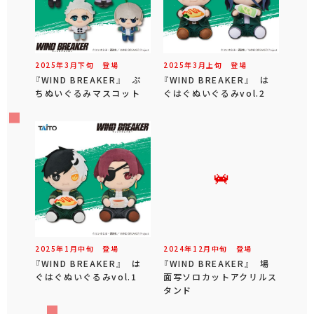
2025年
3
月
下旬
登場
2025年
3
月
上旬
登場
『WIND BREAKER』 ぷ
『WIND BREAKER』 は
ちぬいぐるみマスコット
ぐはぐぬいぐるみvol.2
2025年
1
月
中旬
登場
2024年
12
月
中旬
登場
『WIND BREAKER』 は
『WIND BREAKER』 場
ぐはぐぬいぐるみvol.1
面写ソロカットアクリルス
タンド