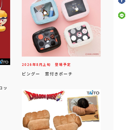
2026年
8
月
上旬
登場予定
ピングー 窓付きポーチ
スコッ