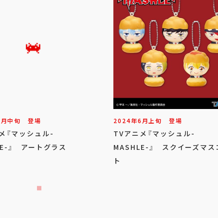
6
月
中旬
登場
2024年
6
月
上旬
登場
メ『マッシュル-
TVアニメ『マッシュル-
LE-』 アートグラス
MASHLE-』 スクイーズマ
ト