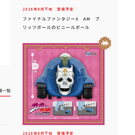
2026年
8
月
下旬
登場予定
ファイナルファンタジーX AM ブ
リッツボールのビニールボール
舗一覧
2026年
8
月
下旬
登場予定