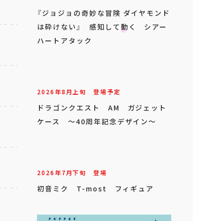
『ジョジョの奇妙な冒険 ダイヤモンド
は砕けない』 感知して動く シアー
ハートアタック
2026年
8
月
上旬
登場予定
ドラゴンクエスト AM ガジェット
ケース ～40周年記念デザイン～
2026年
7
月
下旬
登場
初音ミク T-most フィギュア