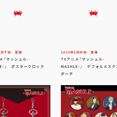
5
月
下旬
登場
2024年
5
月
中旬
登場
メ『マッシュル-
TVアニメ『マッシュル-
LE-』 ポスタークロック
MASHLE-』 デフォルメス
ポーチ