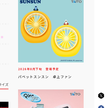
2026年
8
月
下旬
登場予定
パペットスンスン 卓上ファン
ライズ