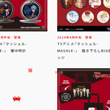
4
月
中旬
登場
2024年
4
月
中旬
登場
メ『マッシュル-
TVアニメ『マッシュル-
LE-』 懐中時計
MASHLE-』 描き下ろしBIG
ッジ