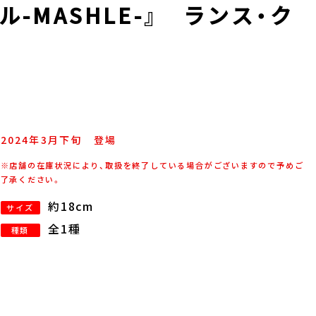
-MASHLE-』 ランス・ク
2024年
3
月
下旬
登場
※店舗の在庫状況により、取扱を終了している場合がございますので予めご
了承ください。
約18cm
サイズ
全1種
種類