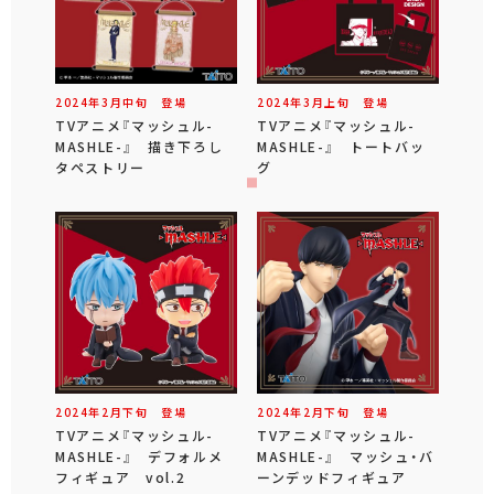
2024年
3
月
中旬
登場
2024年
3
月
上旬
登場
TVアニメ『マッシュル-
TVアニメ『マッシュル-
MASHLE-』 描き下ろし
MASHLE-』 トートバッ
タペストリー
グ
2024年
2
月
下旬
登場
2024年
2
月
下旬
登場
TVアニメ『マッシュル-
TVアニメ『マッシュル-
MASHLE-』 デフォルメ
MASHLE-』 マッシュ・バ
フィギュア vol.2
ーンデッドフィギュア