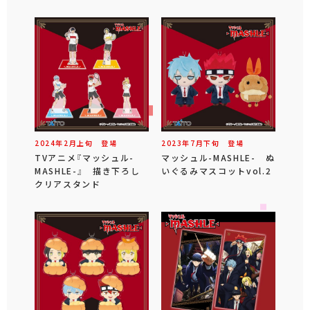
2024年
2
月
上旬
登場
2023年
7
月
下旬
登場
TVアニメ『マッシュル-
マッシュル-MASHLE- ぬ
MASHLE-』 描き下ろし
いぐるみマスコットvol.2
クリアスタンド