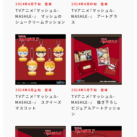
2024年
6
月
下旬
登場
2024年
6
月
中旬
登場
TVアニメ『マッシュル-
TVアニメ『マッシュル-
MASHLE-』 マッシュの
MASHLE-』 アートグラ
シュークリームクッション
ス
2024年
6
月
上旬
登場
2024年
5
月
下旬
登場
TVアニメ『マッシュル-
TVアニメ『マッシュル-
MASHLE-』 スクイーズ
MASHLE-』 描き下ろし
マスコット
ビジュアルアートクッショ
ン