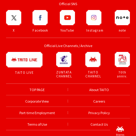
Official SNS
X
Facebook
YouTube
Instagram
note
Official Live Channels / Archive
ZUNTATA
TAITO
70th
TAITO LIVE
CHANNEL
CHANNEL
anniv.
TOP PAGE
About TAITO
Corporate View
Careers
Part-time Employment
Privacy Policy
Terms of Use
Contact Us