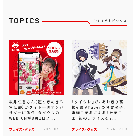
おすすめトピックス
坂井仁香さん（超ときめき♡
「タイクレ」が、あおぎり高
宣伝部）がタイトーのアンバ
校所属VTuberの音霊魂子、
サダーに就任！タイクレの
栗駒こまるによる「たまこ
WEB CMが8月1日よ...
ま」初のプライズを7...
プライズ・グッズ
2026.07.31
プライズ・グッズ
2026.07.09