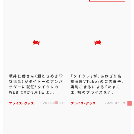
坂井仁香さん（超ときめき♡
「タイクレ」が、あおぎり高
宣伝部）がタイトーのアンバ
校所属VTuberの音霊魂子、
サダーに就任！タイクレの
栗駒こまるによる「たまこ
WEB CMが8月1日よ...
ま」初のプライズを7...
プライズ・グッズ
2026.07.31
プライズ・グッズ
2026.07.09