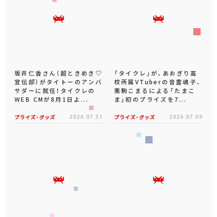
坂井仁香さん（超ときめき♡
「タイクレ」が、あおぎり高
宣伝部）がタイトーのアンバ
校所属VTuberの音霊魂子、
サダーに就任！タイクレの
栗駒こまるによる「たまこ
WEB CMが8月1日よ...
ま」初のプライズを7...
プライズ・グッズ
2026.07.31
プライズ・グッズ
2026.07.09