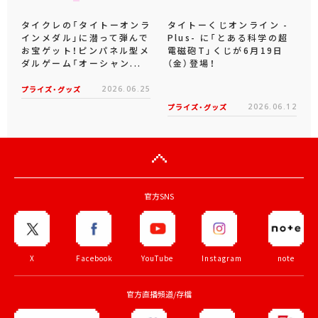
タイクレの「タイトーオンラ
タイトーくじオンライン -
インメダル」に潜って弾んで
Plus- に「とある科学の超
お宝ゲット！ピンパネル型メ
電磁砲T」くじが6月19日
ダルゲーム「オーシャン...
（金）登場！
プライズ・グッズ
2026.06.25
プライズ・グッズ
2026.06.12
官方SNS
X
Facebook
YouTube
Instagram
note
官方直播頻道/存檔