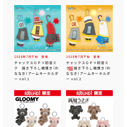
2026年
7
月
下旬
登場
2026年
7
月
下旬
登場
チャックスＧＰ×初音ミ
チャックスＧＰ×初音ミ
ク 描き下ろし戦慄き（わ
ク 描き下ろし戦慄き（わ
ななき）アームキーホルダ
ななき）アームキーホルダ
ー vol.1
ー vol.2