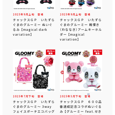
2025年
9
月
上旬
登場
2025年
9
月
上旬
登場
チャックスＧＰ いたずら
チャックスＧＰ いたずら
ぐまのグルーミー ぬいぐ
ぐまのグルーミー 戦慄き
るみ 【magical dark
（わななき）アームキーホル
variation】
ダー 【magical
variation】
2025年
7
月
下旬
登場
2025年
5
月
下旬
登場
チャックスＧＰ いたずら
チャックスＧＰ ６００品
ぐまのグル～ミ～ 3way
番達成記念コラボぬいぐる
フェイスポーチエコバッグ
み 【グルーミー feat.せき