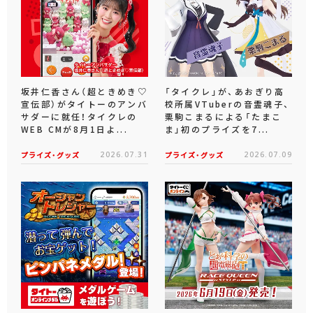
坂井仁香さん（超ときめき♡
「タイクレ」が、あおぎり高
宣伝部）がタイトーのアンバ
校所属VTuberの音霊魂子、
サダーに就任！タイクレの
栗駒こまるによる「たまこ
WEB CMが8月1日よ...
ま」初のプライズを7...
プライズ・グッズ
2026.07.31
プライズ・グッズ
2026.07.09