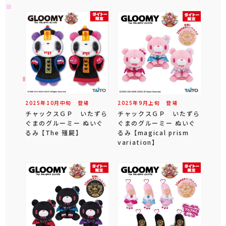
2025年
10
月
中旬
登場
2025年
9
月
上旬
登場
チャックスＧＰ いたずら
チャックスＧＰ いたずら
ぐまのグルーミー ぬいぐ
ぐまのグルーミー ぬいぐ
るみ 【The 殭屍】
るみ 【magical prism
variation】