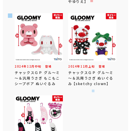
やゆりえ】
2024年
12
月
中旬
登場
2024年
12
月
上旬
登場
チャックスＧＰ グル～ミ
チャックスＧＰ グル～ミ
～＆汎用うさぎ もこもこ
～＆汎用うさぎ ぬいぐる
シープボア ぬいぐるみ
み 【sketchy clown】