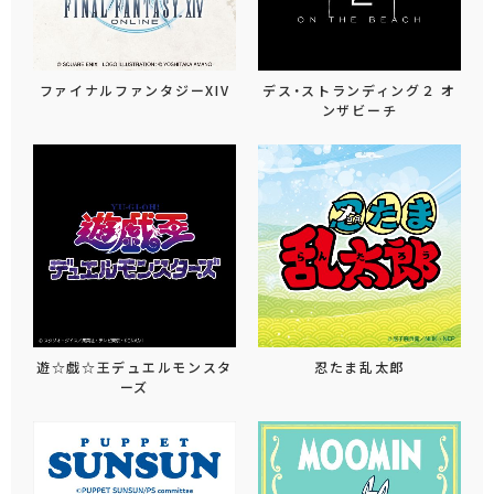
ファイナルファンタジーXIV
デス・ストランディング２ オ
ンザビーチ
遊☆戯☆王デュエルモンスタ
忍たま乱太郎
ーズ