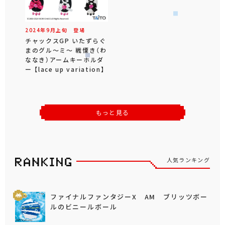
2024年
9
月
上旬
登場
チャックスGP いたずらぐ
まのグル～ミ～ 戦慄き（わ
ななき）アームキーホルダ
ー 【lace up variation】
もっと見る
人気ランキング
ファイナルファンタジーX AM ブリッツボー
ルのビニールボール