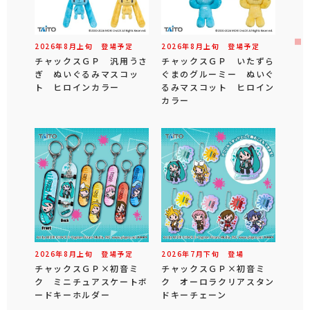
2026年
8
月
上旬
登場予定
2026年
8
月
上旬
登場予定
チャックスＧＰ 汎用うさ
チャックスＧＰ いたずら
ぎ ぬいぐるみマスコッ
ぐまのグルーミー ぬいぐ
ト ヒロインカラー
るみマスコット ヒロイン
カラー
2026年
8
月
上旬
登場予定
2026年
7
月
下旬
登場
チャックスＧＰ×初音ミ
チャックスＧＰ×初音ミ
ク ミニチュアスケートボ
ク オーロラクリアスタン
ードキーホルダー
ドキーチェーン