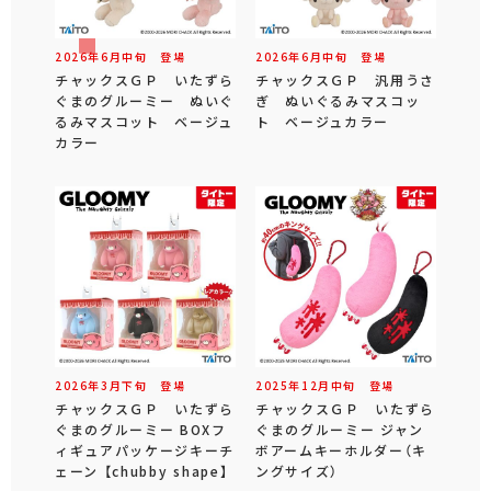
2026年
6
月
中旬
登場
2026年
6
月
中旬
登場
チャックスＧＰ いたずら
チャックスＧＰ 汎用うさ
ぐまのグルーミー ぬいぐ
ぎ ぬいぐるみマスコッ
るみマスコット ベージュ
ト ベージュカラー
カラー
2026年
3
月
下旬
登場
2025年
12
月
中旬
登場
チャックスＧＰ いたずら
チャックスＧＰ いたずら
ぐまのグルーミー BOXフ
ぐまのグルーミー ジャン
ィギュアパッケージキーチ
ボアームキーホルダー（キ
ェーン 【chubby shape】
ングサイズ）