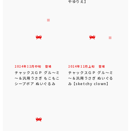
やゆりえ】
2024年
12
月
中旬
登場
2024年
12
月
上旬
登場
チャックスＧＰ グル～ミ
チャックスＧＰ グル～ミ
～＆汎用うさぎ もこもこ
～＆汎用うさぎ ぬいぐる
シープボア ぬいぐるみ
み 【sketchy clown】