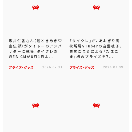
坂井仁香さん（超ときめき♡
「タイクレ」が、あおぎり高
宣伝部）がタイトーのアンバ
校所属VTuberの音霊魂子、
サダーに就任！タイクレの
栗駒こまるによる「たまこ
WEB CMが8月1日よ...
ま」初のプライズを7...
プライズ・グッズ
2026.07.31
プライズ・グッズ
2026.07.09