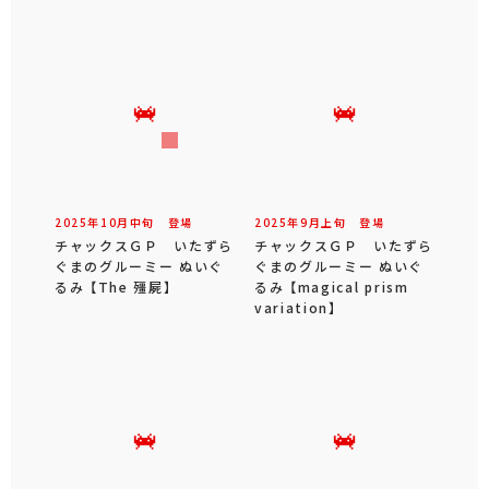
2025年
10
月
中旬
登場
2025年
9
月
上旬
登場
チャックスＧＰ いたずら
チャックスＧＰ いたずら
ぐまのグルーミー ぬいぐ
ぐまのグルーミー ぬいぐ
るみ 【The 殭屍】
るみ 【magical prism
variation】