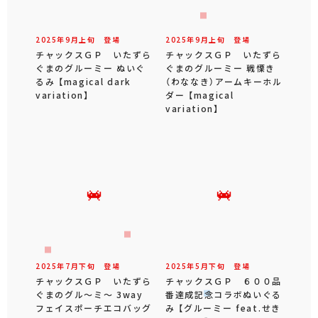
2025年
9
月
上旬
登場
2025年
9
月
上旬
登場
チャックスＧＰ いたずら
チャックスＧＰ いたずら
ぐまのグルーミー ぬいぐ
ぐまのグルーミー 戦慄き
るみ 【magical dark
（わななき）アームキーホル
variation】
ダー 【magical
variation】
2025年
7
月
下旬
登場
2025年
5
月
下旬
登場
チャックスＧＰ いたずら
チャックスＧＰ ６００品
ぐまのグル～ミ～ 3way
番達成記念コラボぬいぐる
フェイスポーチエコバッグ
み 【グルーミー feat.せき