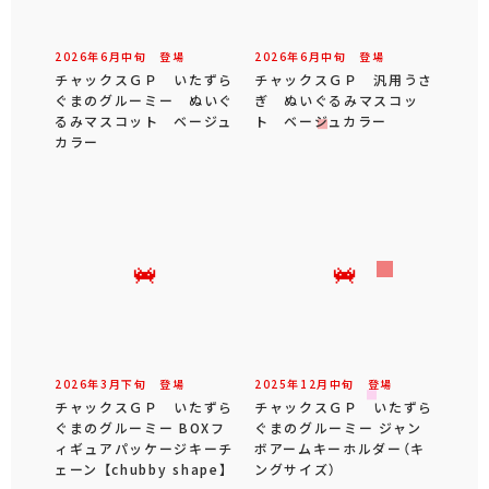
2026年
6
月
中旬
登場
2026年
6
月
中旬
登場
チャックスＧＰ いたずら
チャックスＧＰ 汎用うさ
ぐまのグルーミー ぬいぐ
ぎ ぬいぐるみマスコッ
るみマスコット ベージュ
ト ベージュカラー
カラー
2026年
3
月
下旬
登場
2025年
12
月
中旬
登場
チャックスＧＰ いたずら
チャックスＧＰ いたずら
ぐまのグルーミー BOXフ
ぐまのグルーミー ジャン
ィギュアパッケージキーチ
ボアームキーホルダー（キ
ェーン 【chubby shape】
ングサイズ）