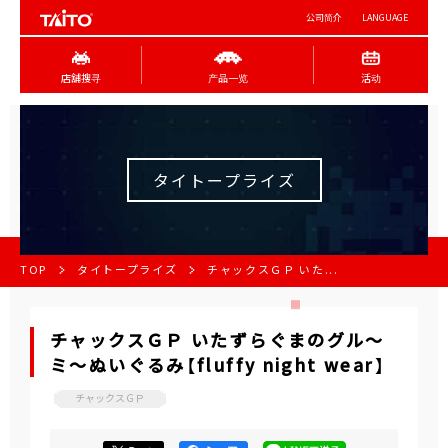
公司简介
LANGUAGE
店舖搜寻
产品一览
活动
タイトープライズ
TOP
タイトープライズ
チャックスＧＰ いた...
チャックスＧＰ いたずらぐまのグル～
ミ～ぬいぐるみ【fluffy night wear】
チャックスＧＰ