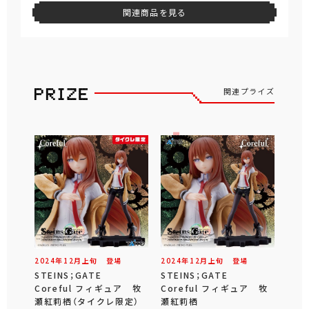
関連商品を見る
関連プライズ
2024年
12
月
上旬
登場
2024年
12
月
上旬
登場
STEINS；GATE
STEINS；GATE
Coreful フィギュア 牧
Coreful フィギュア 牧
瀬紅莉栖（タイクレ限定）
瀬紅莉栖