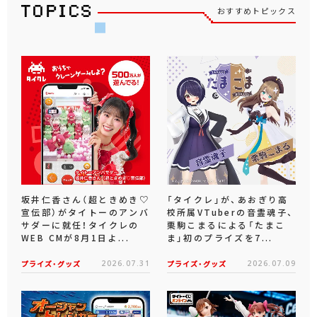
おすすめトピックス
坂井仁香さん（超ときめき♡
「タイクレ」が、あおぎり高
宣伝部）がタイトーのアンバ
校所属VTuberの音霊魂子、
サダーに就任！タイクレの
栗駒こまるによる「たまこ
WEB CMが8月1日よ...
ま」初のプライズを7...
プライズ・グッズ
2026.07.31
プライズ・グッズ
2026.07.09