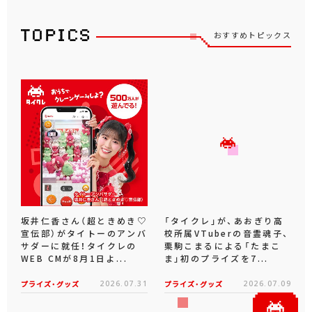
おすすめトピックス
坂井仁香さん（超ときめき♡
「タイクレ」が、あおぎり高
宣伝部）がタイトーのアンバ
校所属VTuberの音霊魂子、
サダーに就任！タイクレの
栗駒こまるによる「たまこ
WEB CMが8月1日よ...
ま」初のプライズを7...
プライズ・グッズ
2026.07.31
プライズ・グッズ
2026.07.09