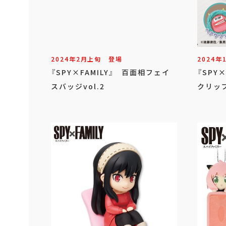
2024年
2
月
上旬
登場
2024年
『SPY×FAMILY』 百面相フェイ
『SPY
スバッジvol.2
クリッ