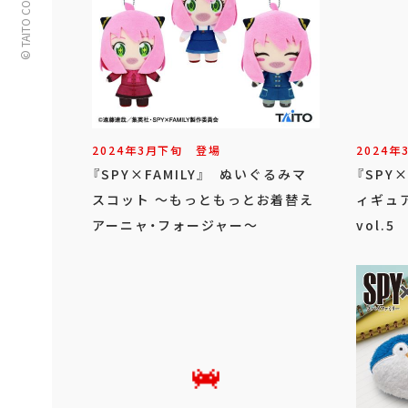
© TAITO CORPORATION
2024年
3
月
下旬
登場
2024年
『SPY×FAMILY』 ぬいぐるみマ
『SPY
スコット ～もっともっとお着替え
ィギュ
アーニャ・フォージャー～
vol.