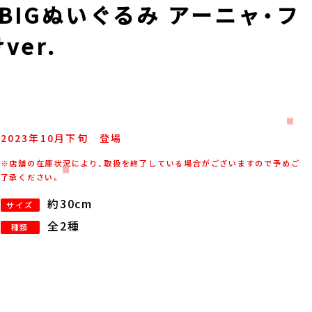
』 BIGぬいぐるみ アーニャ・フ
er.
2023年
10
月
下旬
登場
※店舗の在庫状況により、取扱を終了している場合がございますので予めご
了承ください。
約30cm
サイズ
全2種
種類