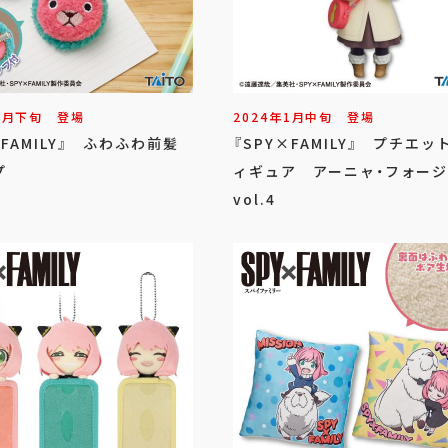
1
月
下旬
登場
2024年
1
月
中旬
登場
×FAMILY』 ふわふわ前髪
『SPY×FAMILY』 プチエッ
プ
ィギュア アーニャ・フォー
vol.4