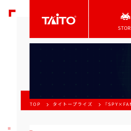
STOR
TOP
タイトープライズ
『SPY×F