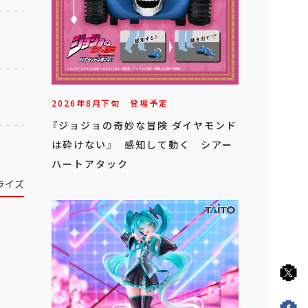
2026年
8
月
下旬
登場予定
『ジョジョの奇妙な冒険 ダイヤモンド
は砕けない』 感知して動く シアー
ハートアタック
ライズ