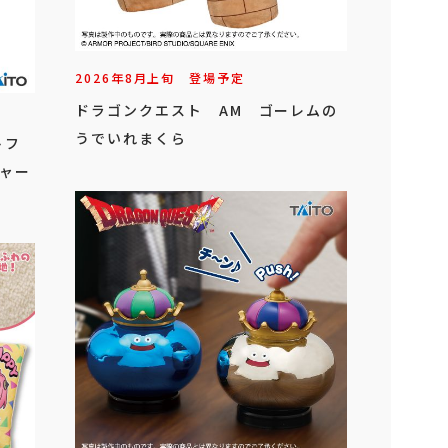
2026年
8
月
上旬
登場予定
ドラゴンクエスト AM ゴーレムの
うでいれまくら
トフ
ジャー