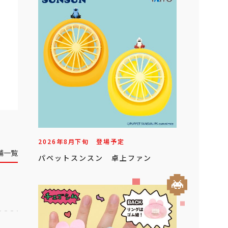
2026年
8
月
下旬
登場予定
舗一覧
パペットスンスン 卓上ファン