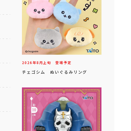
2026年
8
月
上旬
登場予定
チェゴシム ぬいぐるみリング