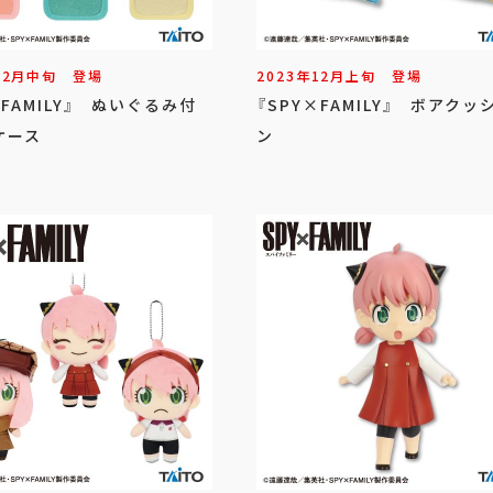
12
月
中旬
登場
2023年
12
月
上旬
登場
×FAMILY』 ぬいぐるみ付
『SPY×FAMILY』 ボアクッ
ケース
ン