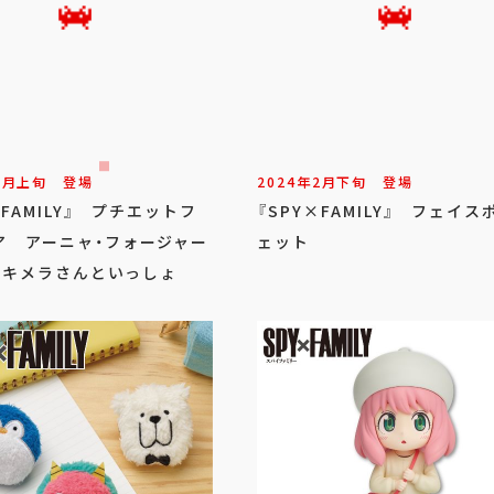
3
月
上旬
登場
2024年
2
月
下旬
登場
×FAMILY』 プチエットフ
『SPY×FAMILY』 フェイス
ア アーニャ・フォージャー
ェット
5 キメラさんといっしょ