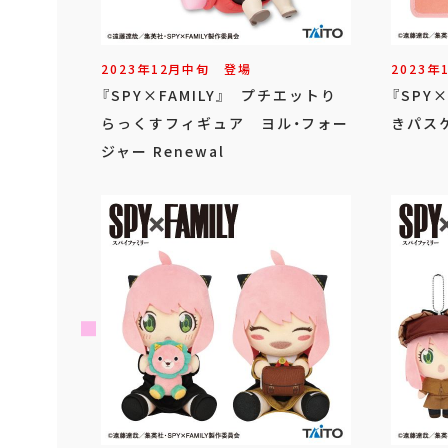
2023年
12
月
中旬
登場
2023年
『SPY×FAMILY』 プチエットり
『SPY
らっくすフィギュア ヨル・フォー
きパス
ジャー Renewal