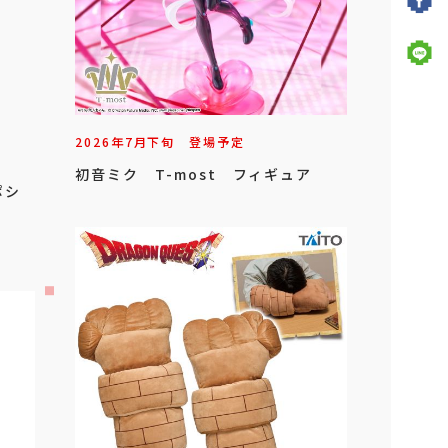
2026年
7
月
下旬
登場予定
初音ミク T-most フィギュア
ポシ