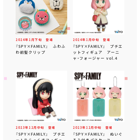
2024年
1
月
下旬
登場
2024年
1
月
中旬
登場
『SPY×FAMILY』 ふわふ
『SPY×FAMILY』 プチエ
わ前髪クリップ
ットフィギュア アーニ
ャ・フォージャー vol.4
2023年
12
月
中旬
登場
2023年
12
月
中旬
登場
『SPY×FAMILY』 プチエ
『SPY×FAMILY』 ぬいぐ
ットりらっくすフィギュ
るみ付きパスケース