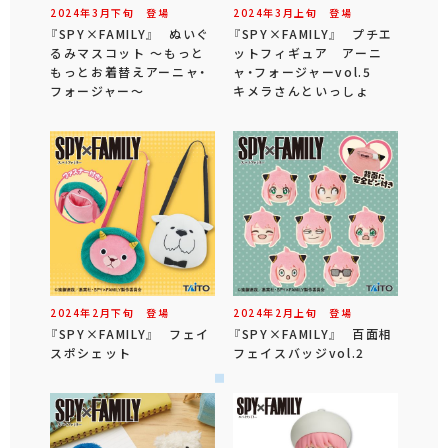
2024年
3
月
下旬
登場
2024年
3
月
上旬
登場
『SPY×FAMILY』 ぬいぐ
『SPY×FAMILY』 プチエ
るみマスコット ～もっと
ットフィギュア アーニ
もっとお着替えアーニャ・
ャ・フォージャーvol.5
フォージャー～
キメラさんといっしょ
2024年
2
月
下旬
登場
2024年
2
月
上旬
登場
『SPY×FAMILY』 フェイ
『SPY×FAMILY』 百面相
スポシェット
フェイスバッジvol.2