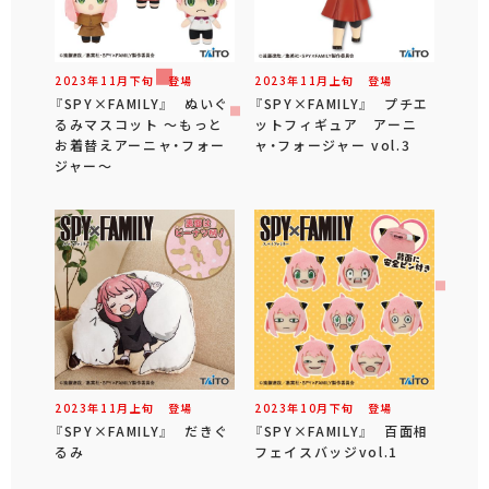
2023年
11
月
下旬
登場
2023年
11
月
上旬
登場
『SPY×FAMILY』 ぬいぐ
『SPY×FAMILY』 プチエ
るみマスコット ～もっと
ットフィギュア アーニ
お着替えアーニャ・フォー
ャ・フォージャー vol.3
ジャー～
2023年
11
月
上旬
登場
2023年
10
月
下旬
登場
『SPY×FAMILY』 だきぐ
『SPY×FAMILY』 百面相
るみ
フェイスバッジvol.1