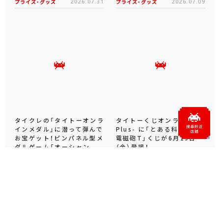
プライズ・グッズ
2026.07.31
プライズ・グッズ
2026.07.09
タイクレの「タイトーオンラ
タイトーくじオンライン -
インメダル」に潜って弾んで
Plus- に「とある科学の超
お宝ゲット！ピンパネル型メ
電磁砲T」くじが6月19日
ダルゲーム「オーシャン...
（金）登場！
プライズ・グッズ
2026.06.25
プライズ・グッズ
2026.06.12