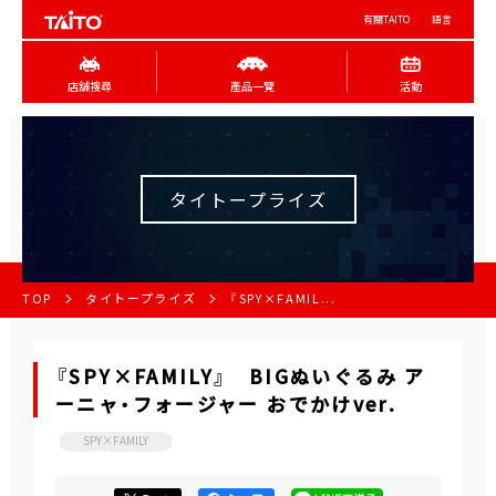
有關TAITO
語言
店舖搜尋
產品一覽
活動
タイトープライズ
TOP
タイトープライズ
『SPY×FAMIL...
『SPY×FAMILY』 BIGぬいぐるみ ア
ーニャ・フォージャー おでかけver.
SPY×FAMILY