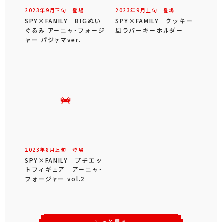
2023年
9
月
下旬
登場
2023年
9
月
上旬
登場
SPY×FAMILY BIGぬい
SPY×FAMILY クッキー
ぐるみ アーニャ・フォージ
風ラバーキーホルダー
ャー パジャマver.
2023年
8
月
上旬
登場
SPY×FAMILY プチエッ
トフィギュア アーニャ・
フォージャー vol.2
もっと見る