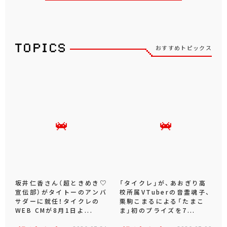
おすすめトピックス
坂井仁香さん（超ときめき♡
「タイクレ」が、あおぎり高
宣伝部）がタイトーのアンバ
校所属VTuberの音霊魂子、
サダーに就任！タイクレの
栗駒こまるによる「たまこ
WEB CMが8月1日よ...
ま」初のプライズを7...