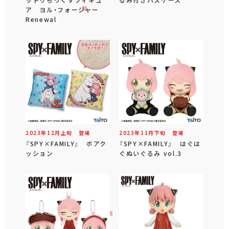
ア ヨル・フォージャー
Renewal
2023年
12
月
上旬
登場
2023年
11
月
下旬
登場
『SPY×FAMILY』 ボアク
『SPY×FAMILY』 はぐは
ッション
ぐぬいぐるみ vol.3