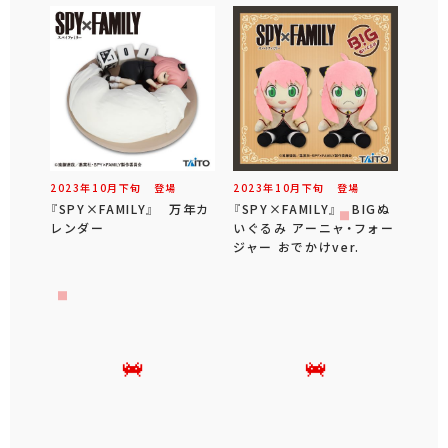
2023年
10
月
下旬
登場
2023年
10
月
下旬
登場
『SPY×FAMILY』 万年カ
『SPY×FAMILY』 BIGぬ
レンダー
いぐるみ アーニャ・フォー
ジャー おでかけver.