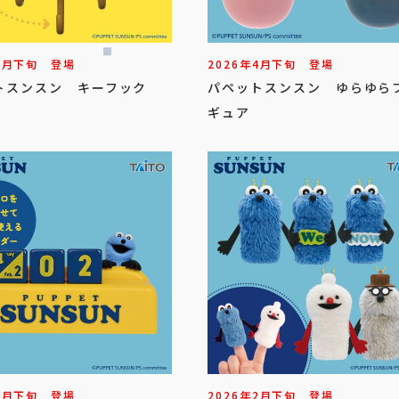
6
月
下旬
登場
2026年
4
月
下旬
登場
トスンスン キーフック
パペットスンスン ゆらゆら
ギュア
3
月
下旬
登場
2026年
2
月
下旬
登場