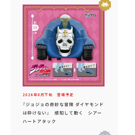
2026年
8
月
下旬
登場予定
『ジョジョの奇妙な冒険 ダイヤモンド
は砕けない』 感知して動く シアー
ハートアタック