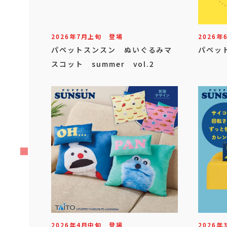
2026年
7
月
上旬
登場
2026年
パペットスンスン ぬいぐるみマ
パペッ
スコット summer vol.2
2026年
4
月
中旬
登場
2026年