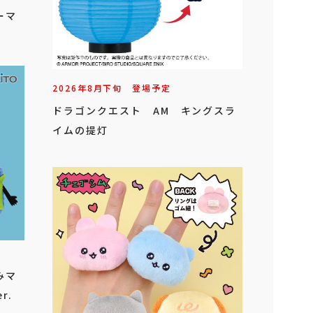
ーマ
2026年
8
月
下旬
登場予定
ドラゴンクエスト AM キングスラ
イムの提灯
みマ
r.