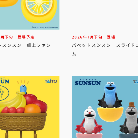
8
月
下旬
登場予定
2026年
7
月
下旬
登場
トスンスン 卓上ファン
パペットスンスン スライド
ム