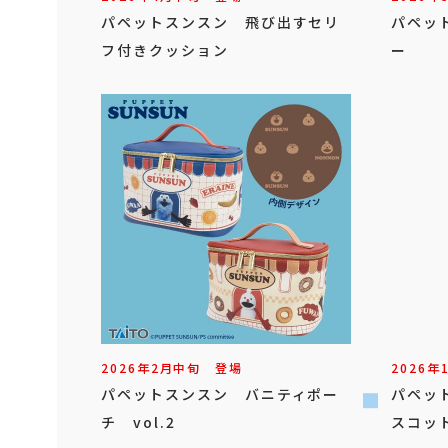
パペットスンスン 飛び出すセリ
パペッ
フ付きクッション
ー
2026年
2
月
中旬
登場
2026年
パペットスンスン バニティポー
パペッ
チ vol.2
スコットB