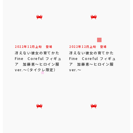
2022年
12
月
上旬
登場
2022年
12
月
上旬
登場
冴えない彼女の育てかた
冴えない彼女の育てかた
Fine Coreful フィギュ
Fine Coreful フィギュ
ア 加藤恵～ヒロイン服
ア 加藤恵～ヒロイン服
ver.～（タイクレ限定）
ver.～