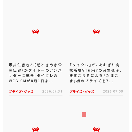
坂井仁香さん（超ときめき♡
「タイクレ」が、あおぎり高
宣伝部）がタイトーのアンバ
校所属VTuberの音霊魂子、
サダーに就任！タイクレの
栗駒こまるによる「たまこ
WEB CMが8月1日よ...
ま」初のプライズを7...
プライズ・グッズ
2026.07.31
プライズ・グッズ
2026.07.09