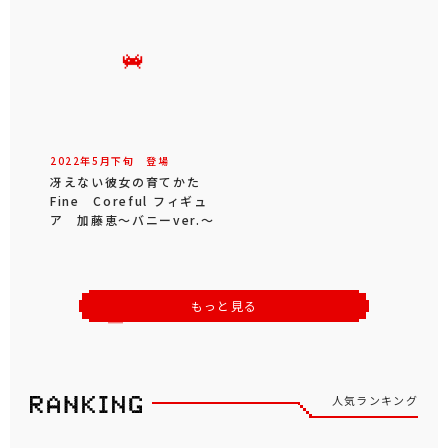
2022年
5
月
下旬
登場
冴えない彼女の育てかた
Fine Coreful フィギュ
ア 加藤恵～バニーver.～
もっと見る
人気ランキング