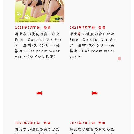
2023年
7
月
下旬
登場
2023年
7
月
下旬
登場
冴えない彼女の育てかた
冴えない彼女の育てかた
Fine Coreful フィギュ
Fine Coreful フィギュ
ア 澤村・スペンサー・英
ア 澤村・スペンサー・英
梨々～Cat room wear
梨々～Cat room wear
ver.～（タイクレ限定）
ver.～
2023年
7
月
上旬
登場
2023年
7
月
上旬
登場
冴えない彼女の育てかた
冴えない彼女の育てかた