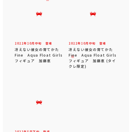
2022年
10
月
中旬
登場
2022年
10
月
中旬
登場
冴えない彼女の育てかた
冴えない彼女の育てかた
Fine Aqua Float Girls
Fine Aqua Float Girls
フィギュア 加藤恵
フィギュア 加藤恵 (タイ
クレ限定)
2022年
5
月
下旬
登場