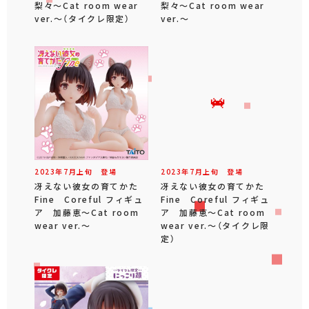
梨々～Cat room wear
梨々～Cat room wear
ver.～（タイクレ限定）
ver.～
2023年
7
月
上旬
登場
2023年
7
月
上旬
登場
冴えない彼女の育てかた
冴えない彼女の育てかた
Fine Coreful フィギュ
Fine Coreful フィギュ
ア 加藤恵～Cat room
ア 加藤恵～Cat room
wear ver.～
wear ver.～（タイクレ限
定）