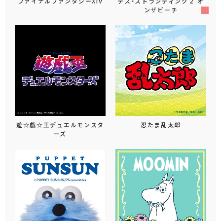
ファイナルファンタジーXIV
デス・ストランディング２ オ
ンザビーチ
遊☆戯☆王デュエルモンスタ
忍たま乱太郎
ーズ