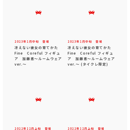
2023年
1
月
中旬
登場
2023年
1
月
中旬
登場
冴えない彼女の育てかた
冴えない彼女の育てかた
Fine Coreful フィギュ
Fine Coreful フィギュ
ア 加藤恵～ルームウェア
ア 加藤恵～ルームウェア
ver.～
ver.～ (タイクレ限定)
2022年
12
月
上旬
登場
2022年
12
月
上旬
登場