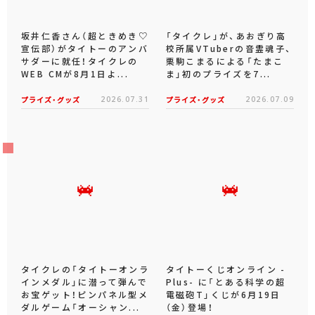
坂井仁香さん（超ときめき♡
「タイクレ」が、あおぎり高
宣伝部）がタイトーのアンバ
校所属VTuberの音霊魂子、
サダーに就任！タイクレの
栗駒こまるによる「たまこ
WEB CMが8月1日よ...
ま」初のプライズを7...
プライズ・グッズ
2026.07.31
プライズ・グッズ
2026.07.09
タイクレの「タイトーオンラ
タイトーくじオンライン -
インメダル」に潜って弾んで
Plus- に「とある科学の超
お宝ゲット！ピンパネル型メ
電磁砲T」くじが6月19日
ダルゲーム「オーシャン...
（金）登場！