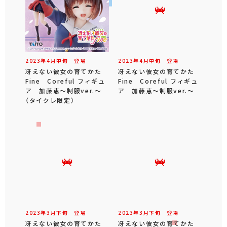
2023年
4
月
中旬
登場
2023年
4
月
中旬
登場
冴えない彼女の育てかた
冴えない彼女の育てかた
Fine Coreful フィギュ
Fine Coreful フィギュ
ア 加藤恵～制服ver.～
ア 加藤恵～制服ver.～
（タイクレ限定）
2023年
3
月
下旬
登場
2023年
3
月
下旬
登場
冴えない彼女の育てかた
冴えない彼女の育てかた