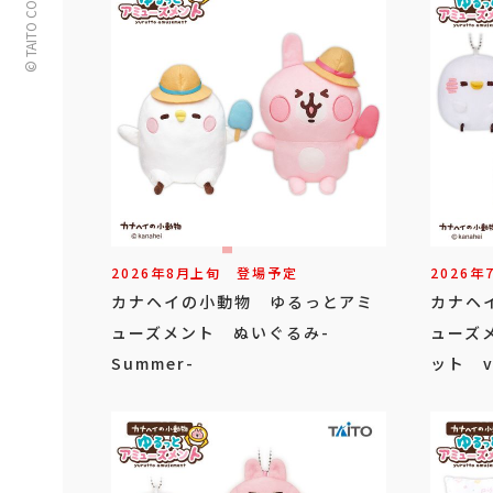
© TAITO CORPORATION
2026年
8
月
上旬
登場予定
2026年
カナヘイの小動物 ゆるっとアミ
カナヘ
ューズメント ぬいぐるみ-
ューズ
Summer-
ット vo