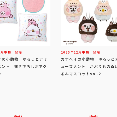
1
月
中旬
登場
2025年
12
月
中旬
登場
イの小動物 ゆるっとアミ
カナヘイの小動物 ゆるっと
メント 描き下ろしボアク
ューズメント かぶりものぬ
ン
るみマスコットvol.2