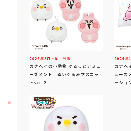
2026年
2
月
上旬
登場
2026年
カナヘイの小動物 ゆるっとアミュ
カナヘ
ーズメント ぬいぐるみマスコッ
ューズ
トvol.2
ッショ