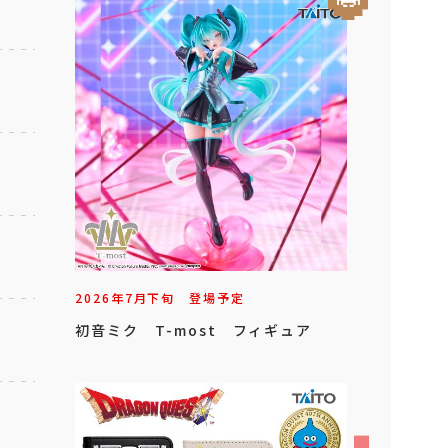
2026年
7
月
下旬
登場予定
初音ミク T-most フィギュア