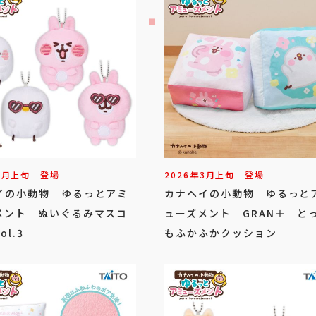
7
月
上旬
登場
2026年
3
月
上旬
登場
イの小動物 ゆるっとアミ
カナヘイの小動物 ゆるっと
メント ぬいぐるみマスコ
ューズメント GRAN＋ と
l.3
もふかふかクッション