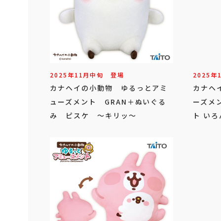
2025年
11
月
中旬
登場
2025年
カナヘイの小動物 ゆるっとアミ
カナヘ
ューズメント GRAN＋ぬいぐる
ーズメ
み ピスケ ～キリッ～
ト いろ