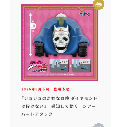
2026年
8
月
下旬
登場予定
『ジョジョの奇妙な冒険 ダイヤモンド
は砕けない』 感知して動く シアー
ハートアタック