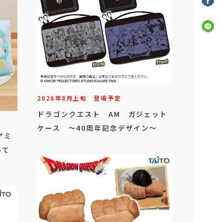
2026年
8
月
上旬
登場予定
ドラゴンクエスト AM ガジェット
ケース ～40周年記念デザイン～
アミ
って