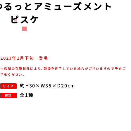
 ゆるっとアミューズメント
み ピスケ
2023年
1
月
下旬
登場
※店舗の在庫状況により、取扱を終了している場合がございますので予めご
了承ください。
約H30×W35×D20cm
サイズ
全1種
種類