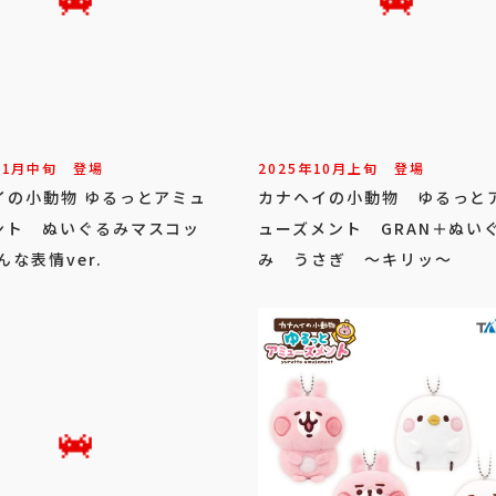
11
月
中旬
登場
2025年
10
月
上旬
登場
イの小動物 ゆるっとアミュ
カナヘイの小動物 ゆるっと
ント ぬいぐるみマスコッ
ューズメント GRAN＋ぬい
んな表情ver.
み うさぎ ～キリッ～