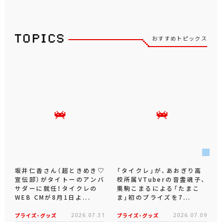
おすすめトピックス
坂井仁香さん（超ときめき♡
「タイクレ」が、あおぎり高
宣伝部）がタイトーのアンバ
校所属VTuberの音霊魂子、
サダーに就任！タイクレの
栗駒こまるによる「たまこ
WEB CMが8月1日よ...
ま」初のプライズを7...
プライズ・グッズ
2026.07.31
プライズ・グッズ
2026.07.09