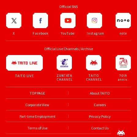
Official SNS
X
Facebook
YouTube
Instagram
note
Official Live Channels / Archive
ZUNTATA
TAITO
70th
TAITO LIVE
CHANNEL
CHANNEL
anniv.
TOP PAGE
About TAITO
Corporate View
Careers
Part-time Employment
Privacy Policy
Terms of Use
Contact Us