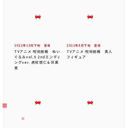
2022年
10
月
下旬
登場
2022年
8
月
下旬
登場
TVアニメ 呪術廻戦 ぬい
TVアニメ 呪術廻戦 真人
ぐるみvol.9 2ndエンディ
フィギュア
ングver. 虎杖悠仁＆伏黒
恵