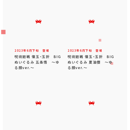
2023年
6
月
下旬
登場
2023年
6
月
下旬
登場
呪術廻戦 懐玉・玉折 BIG
呪術廻戦 懐玉・玉折 BIG
ぬいぐるみ 五条悟 ～ゆ
ぬいぐるみ 夏油傑 ～ゆ
る顔ver.～
る顔ver.～