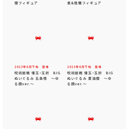
傑フィギュア
恵&宿儺フィギュア
2023年
6
月
下旬
登場
2023年
6
月
下旬
登場
呪術廻戦 懐玉・玉折 BIG
呪術廻戦 懐玉・玉折 BIG
ぬいぐるみ 五条悟 ～ゆ
ぬいぐるみ 夏油傑 ～ゆ
る顔ver.～
る顔ver.～