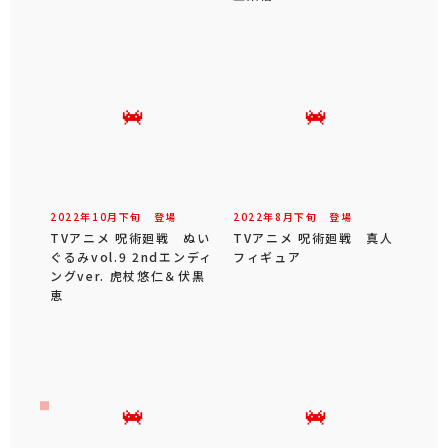
2022年
10
月
下旬
登場
2022年
8
月
下旬
登場
TVアニメ 呪術廻戦 ぬい
TVアニメ 呪術廻戦 真人
ぐるみvol.9 2ndエンディ
フィギュア
ングver. 虎杖悠仁＆伏黒
恵