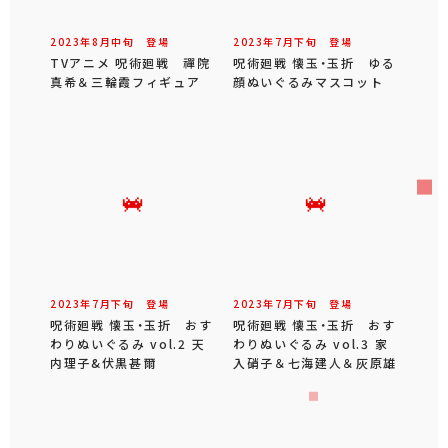
2023年
8
月
中旬
登場
2023年
7
月
下旬
登場
TVアニメ 呪術廻戦 禪院
呪術廻戦 懐玉・玉折 ゆる
真希＆三輪霞フィギュア
顔ぬいぐるみマスコット
2023年
7
月
下旬
登場
2023年
7
月
下旬
登場
呪術廻戦 懐玉・玉折 おす
呪術廻戦 懐玉・玉折 おす
わりぬいぐるみ vol.2 天
わりぬいぐるみ vol.3 家
内理子&伏黒甚爾
入硝子＆七海建人＆灰原雄