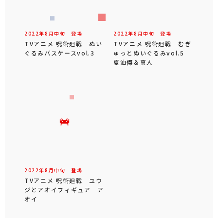
2022年
8
月
中旬
登場
2022年
8
月
中旬
登場
TVアニメ 呪術廻戦 ぬい
TVアニメ 呪術廻戦 むぎ
ぐるみパスケースvol.3
ゅっとぬいぐるみvol.5
夏油傑＆真人
2022年
8
月
中旬
登場
TVアニメ 呪術廻戦 ユウ
ジとアオイフィギュア ア
オイ