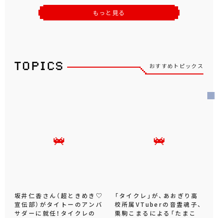
もっと見る
おすすめトピックス
坂井仁香さん（超ときめき♡
「タイクレ」が、あおぎり高
宣伝部）がタイトーのアンバ
校所属VTuberの音霊魂子、
サダーに就任！タイクレの
栗駒こまるによる「たまこ