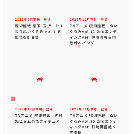
2023年
6
月
下旬
登場
2022年
12
月
下旬
登場
呪術廻戦 懐玉・玉折 おす
TVアニメ 呪術廻戦 ぬい
わりぬいぐるみ vol.1 五
ぐるみvol.11 2ndエンデ
条悟&夏油傑
ィングver. 禪院真希＆狗
巻棘＆パンダ
2022年
12
月
中旬
登場
2022年
11
月
中旬
登場
TVアニメ 呪術廻戦 虎杖
TVアニメ 呪術廻戦 ぬい
悠仁＆五条悟フィギュア
ぐるみvol.10 2ndエンデ
ィングver. 釘崎野薔薇＆
五条悟