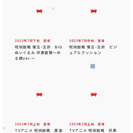
2023年
7
月
下旬
登場
2023年
7
月
中旬
登場
呪術廻戦 懐玉・玉折 BIG
呪術廻戦 懐玉・玉折 ビジ
ぬいぐるみ 伏黒甚爾～ゆ
ュアルクッション
る顔ver.～
2023年
7
月
上旬
登場
2023年
7
月
上旬
登場
TVアニメ 呪術廻戦 夏油
TVアニメ 呪術廻戦 伏黒