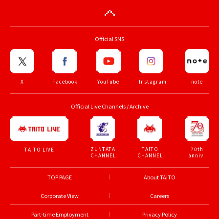
Official SNS
X
Facebook
YouTube
Instagram
note
Official Live Channels / Archive
ZUNTATA
TAITO
70th
TAITO LIVE
CHANNEL
CHANNEL
anniv.
TOP PAGE
About TAITO
Corporate View
Careers
Part-time Employment
Privacy Policy