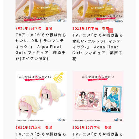
2023年
3
月
下旬
登場
2023年
3
月
下旬
登場
TVアニメ「かぐや様は告ら
TVアニメ「かぐや様は告ら
せたい-ウルトラロマンテ
せたい-ウルトラロマンテ
ィック-」 Aqua Float
ィック-」 Aqua Float
Girls フィギュア 藤原千
Girls フィギュア 藤原千
花(タイクレ限定)
花
2022年
6
月
上旬
登場
2022年
11
月
下旬
登場
TVアニメ「かぐや様は告ら
TVアニメ「かぐや様は告ら