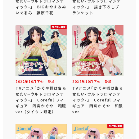
せたい-ウルトラロマンテ
せたい-ウルトラロマンテ
ィック-」 BIGおやすみぬ
ィック-」 描き下ろしブ
いぐるみ 藤原千花
ランケット
2022年
10
月
下旬
登場
2022年
10
月
下旬
登場
TVアニメ「かぐや様は告ら
TVアニメ「かぐや様は告ら
せたい-ウルトラロマンテ
せたい-ウルトラロマンテ
ィック-」 Coreful フィ
ィック-」 Coreful フィ
ギュア 四宮かぐや 和服
ギュア 四宮かぐや 和服
ver.（タイクレ限定）
ver.