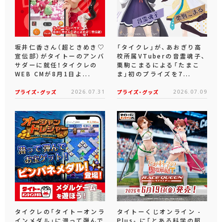
坂井仁香さん（超ときめき♡
「タイクレ」が、あおぎり高
宣伝部）がタイトーのアンバ
校所属VTuberの音霊魂子、
サダーに就任！タイクレの
栗駒こまるによる「たまこ
WEB CMが8月1日よ...
ま」初のプライズを7...
プライズ・グッズ
2026.07.31
プライズ・グッズ
2026.07.09
タイクレの「タイトーオンラ
タイトーくじオンライン -
インメダル」に潜って弾んで
Plus- に「とある科学の超