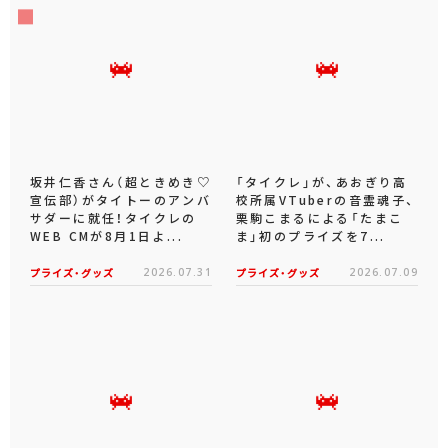
坂井仁香さん（超ときめき♡
「タイクレ」が、あおぎり高
宣伝部）がタイトーのアンバ
校所属VTuberの音霊魂子、
サダーに就任！タイクレの
栗駒こまるによる「たまこ
WEB CMが8月1日よ...
ま」初のプライズを7...
プライズ・グッズ
2026.07.31
プライズ・グッズ
2026.07.09