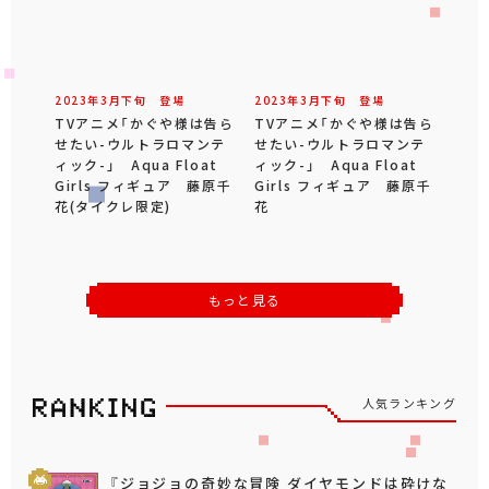
2023年
3
月
下旬
登場
2023年
3
月
下旬
登場
TVアニメ「かぐや様は告ら
TVアニメ「かぐや様は告ら
せたい-ウルトラロマンテ
せたい-ウルトラロマンテ
ィック-」 Aqua Float
ィック-」 Aqua Float
Girls フィギュア 藤原千
Girls フィギュア 藤原千
花(タイクレ限定)
花
もっと見る
人気ランキング
『ジョジョの奇妙な冒険 ダイヤモンドは砕けな