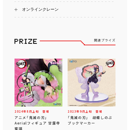
オンラインクレーン
関連プライズ
2024年
8
月
上旬
登場
2023年
9
月
上旬
登場
アニメ「鬼滅の刃」
「鬼滅の刃」 胡蝶しのぶ
Aerialフィギュア 甘露寺
ブックマーカー
蜜璃