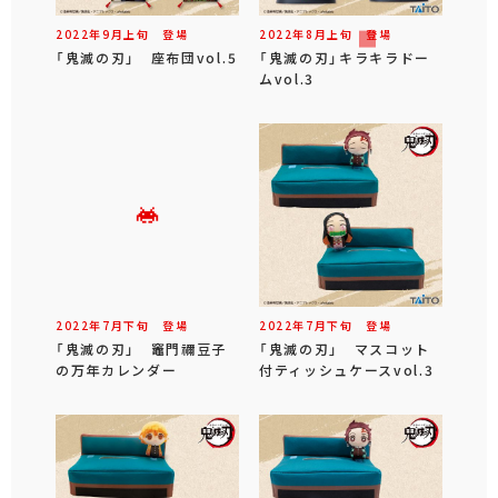
2022年
9
月
上旬
登場
2022年
8
月
上旬
登場
「鬼滅の刃」 座布団vol.5
「鬼滅の刃」キラキラドー
ムvol.3
2022年
7
月
下旬
登場
2022年
7
月
下旬
登場
「鬼滅の刃」 竈門禰豆子
「鬼滅の刃」 マスコット
の万年カレンダー
付ティッシュケースvol.3