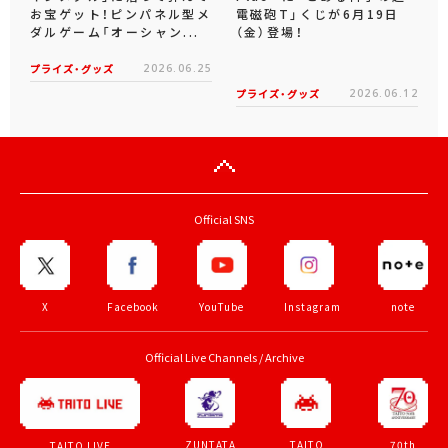
お宝ゲット！ピンパネル型メ
電磁砲T」くじが6月19日
ダルゲーム「オーシャン...
（金）登場！
プライズ・グッズ
2026.06.25
プライズ・グッズ
2026.06.12
Official SNS
X
Facebook
YouTube
Instagram
note
Official Live Channels / Archive
ZUNTATA
TAITO
70th
TAITO LIVE