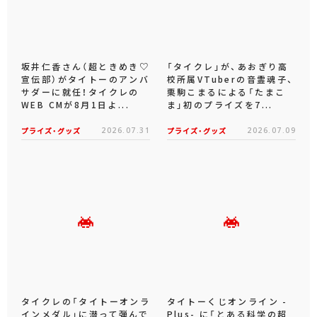
坂井仁香さん（超ときめき♡
「タイクレ」が、あおぎり高
宣伝部）がタイトーのアンバ
校所属VTuberの音霊魂子、
サダーに就任！タイクレの
栗駒こまるによる「たまこ
WEB CMが8月1日よ...
ま」初のプライズを7...
プライズ・グッズ
2026.07.31
プライズ・グッズ
2026.07.09
タイクレの「タイトーオンラ
タイトーくじオンライン -
インメダル」に潜って弾んで
Plus- に「とある科学の超