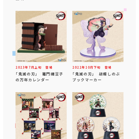
2023年
7
月
上旬
登場
2022年
10
月
下旬
登場
「鬼滅の刃」 竈門禰豆子
「鬼滅の刃」 胡蝶しのぶ
の万年カレンダー
ブックマーカー