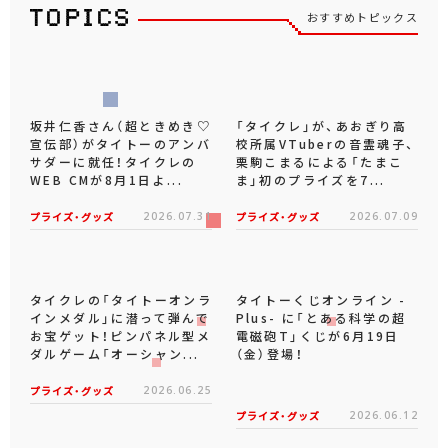
おすすめトピックス
坂井仁香さん（超ときめき♡
「タイクレ」が、あおぎり高
宣伝部）がタイトーのアンバ
校所属VTuberの音霊魂子、
サダーに就任！タイクレの
栗駒こまるによる「たまこ
WEB CMが8月1日よ...
ま」初のプライズを7...
プライズ・グッズ
2026.07.31
プライズ・グッズ
2026.07.09
タイクレの「タイトーオンラ
タイトーくじオンライン -
インメダル」に潜って弾んで
Plus- に「とある科学の超
お宝ゲット！ピンパネル型メ
電磁砲T」くじが6月19日
ダルゲーム「オーシャン...
（金）登場！
プライズ・グッズ
2026.06.25
プライズ・グッズ
2026.06.12