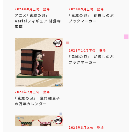
2024年
8
月
上旬
登場
2023年
9
月
上旬
登場
アニメ「鬼滅の刃」
「鬼滅の刃」 胡蝶しのぶ
Aerialフィギュア 甘露寺
ブックマーカー
蜜璃
2022年
10
月
下旬
登場
「鬼滅の刃」 胡蝶しのぶ
ブックマーカー
2023年
7
月
上旬
登場
「鬼滅の刃」 竈門禰豆子
の万年カレンダー
2022年
8
月
上旬
登場