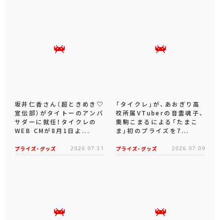
坂井仁香さん（超ときめき♡
「タイクレ」が、あおぎり高
宣伝部）がタイトーのアンバ
校所属VTuberの音霊魂子、
サダーに就任！タイクレの
栗駒こまるによる「たまこ
WEB CMが8月1日よ...
ま」初のプライズを7...
プライズ・グッズ
2026.07.31
プライズ・グッズ
2026.07.09