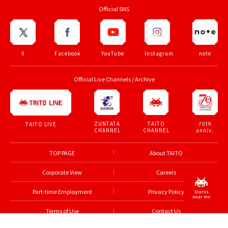
Official SNS
X
Facebook
YouTube
Instagram
note
Official Live Channels / Archive
ZUNTATA
TAITO
70th
TAITO LIVE
CHANNEL
CHANNEL
anniv.
TOP PAGE
About TAITO
Corporate View
Careers
Part-time Employment
Privacy Policy
Terms of Use
Contact Us