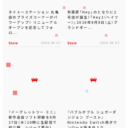
タイトーステーション 丸亀
秋葉原「Hey」のとなりに2
店のプライズコーナーがパ
号店が誕生！「Hey2（ヘイツ
ワーアップ！ リニューアル
ー）」2026年8月8日（土）グ
オープンを記念してフォ
ランドオー...
ロ...
Store
2026.08.07
Store
2026.08.07
『イーグレットツー ミニ』
『バブルボブル シュガーダ
新作追加ソフト詳細を8月
ンジョン ブースト』
27日（木）20時に生配信で
Nintendo Switch用ダウ
初公開 シリーズ累計1...
ンロード版本日より...