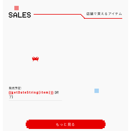
店舗で買えるアイテム
発売予定：
{{getDateString(item)}}
【終
了】
もっと見る