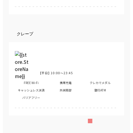
クレープ
【平日】
10:00～23:45
営業時間
FREE Wi-Fi
携帯充電
クレカでメダル
キャッシュレス決済
外貨両替
銀行ATM
バリアフリー