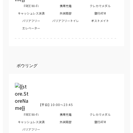
FREE Wi-Fi
携帯充電
クレカでメダル
キャッシュレス決済
外貨両替
銀行ATM
バリアフリー
バリアフリートイレ
オストメイト
エレベーター
ボウリング
【平日】
10:00～23:45
営業時間
FREE Wi-Fi
携帯充電
クレカでメダル
キャッシュレス決済
外貨両替
銀行ATM
バリアフリー