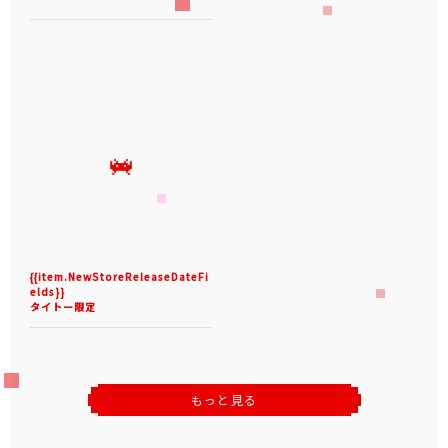
{{item.NewStoreReleaseDateFi
elds}}
タイトー限定
もっと見る