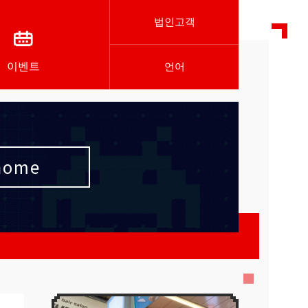
법인고객
이벤트
언어
chome