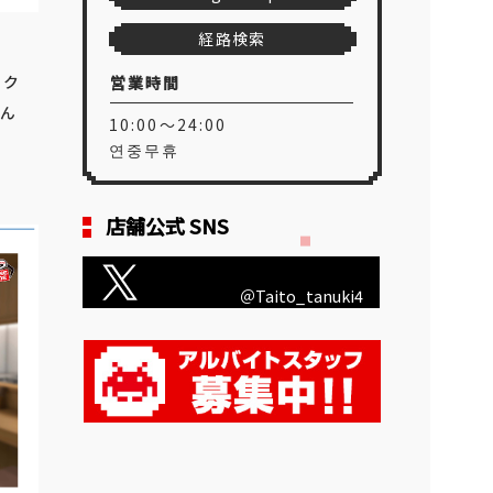
経路検索
ーク
営業時間
ょん
10:00～24:00
연중무휴
店舗公式 SNS
＠Taito_tanuki4