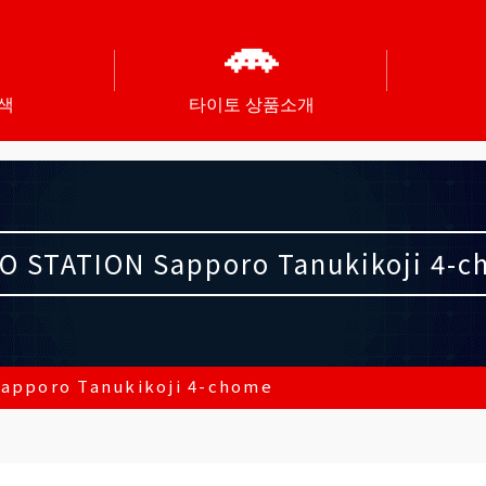
색
타이토 상품소개
O STATION Sapporo Tanukikoji 4-
apporo Tanukikoji 4-chome