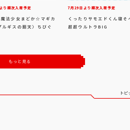
日より順次入荷予定
7月29日より順次入荷予定
 魔法少女まどか☆マギカ
くったりサモエドくん寝そ
プルギスの廻天〉 ちびぐ
超超ウルトラBIG
もっと見る
トピ