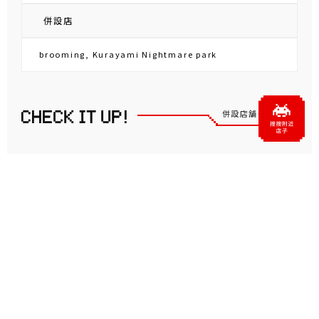
併設店
brooming, Kurayami Nightmare park
併設店舗・関連店舗
『brooming』タイトーステ
くらやみ遊園地 札幌店
ーション 札幌狸小路４丁目
店
店舗公式 SNS