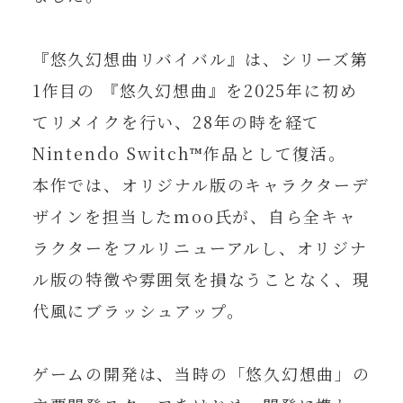
第12回 19:00～配信開始
『悠久幻想曲リバイバル』は、シリーズ第
ウェブラジオ『寺島拓篤のUQナイト』
2026年5月28日（木）
1作⽬の 『悠久幻想曲』を2025年に初め
第11回 19:00～配信開始
てリメイクを⾏い、28年の時を経て
ウェブラジオ『寺島拓篤のUQナイト』
2026年5月21日（木）
Nintendo Switch™作品として復活。
第10回 19:00～配信開始
本作では、オリジナル版のキャラクターデ
ザインを担当したmoo⽒が、⾃ら全キャ
ウェブラジオ『寺島拓篤のUQナイト』
2026年5月14日（木）
ラクターをフルリニューアルし、オリジナ
第9回 19:00～配信開始
ル版の特徴や雰囲気を損なうことなく、現
ウェブラジオ『寺島拓篤のUQナイト』
2026年5月7日（木）
代⾵にブラッシュアップ。
第8回 19:00～配信開始
ゲームの開発は、当時の「悠久幻想曲」の
ウェブラジオ『寺島拓篤のUQナイト』
2026年4月30日（木）
第7回 19:00～配信開始