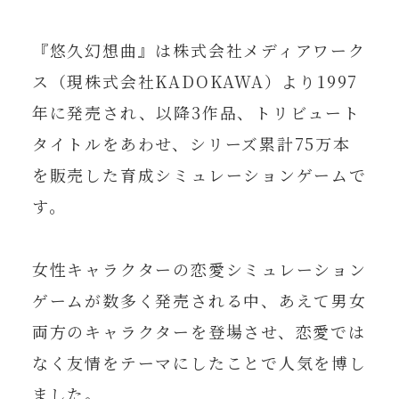
『悠久幻想曲』は株式会社メディアワーク
ウェブラジオ『寺島拓篤のUQナイト』
2026年6月18日（木）
第14回 19:00～配信開始
ス（現株式会社KADOKAWA）より1997
年に発売され、以降3作品、トリビュート
『悠久幻想曲 2nd Album リバイバ
2026年6月11日（木）
タイトルをあわせ、シリーズ累計75万本
ル』Nintendo Switch™で発売決
を販売した育成シミュレーションゲームで
定！
す。
『悠久幻想曲 2nd Album リバイバ
2026年6月11日（木）
ル』公式サイトオープン
⼥性キャラクターの恋愛シミュレーション
ゲームが数多く発売される中、あえて男⼥
ウェブラジオ『寺島拓篤のUQナイト』
2026年6月11日（木）
両⽅のキャラクターを登場させ、恋愛では
第13回 16:00～配信開始
なく友情をテーマにしたことで⼈気を博し
ウェブラジオ『寺島拓篤のUQナイト』
2026年6月4日（木）
ました。