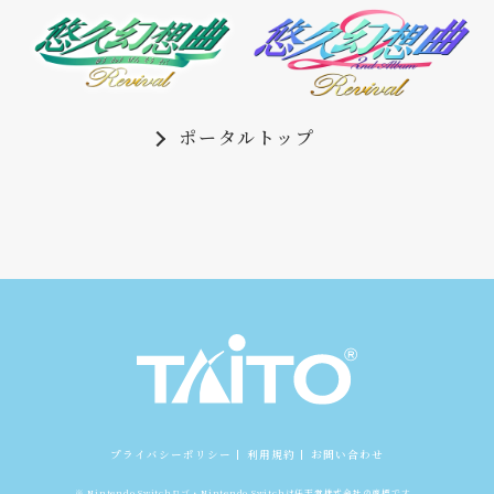
ウェブラジオ『寺島拓篤のUQナイト』
2026年3月19日（木）
第1回 19:00～配信開始
ポータルトップ
悠久幻想曲 キャラクターシリーズ
2026年3月12日（木）
Vol.3「エル・ルイス パ・ズ・ル」配
信開始。ダウンロード版スプリングセ
ール開催
『悠久幻想曲リバイバル』バージョン
2026年2月2日（月）
1.0.2アップデートのお知らせ
「二次創作ガイドライン」を公開
2025年12月19日（金）
プライバシーポリシー
利用規約
お問い合わせ
「動画等配信ガイドライン」を公開
2025年12月18日（木）
※ Nintendo Switchロゴ・Nintendo Switchは任天堂株式会社の商標です。