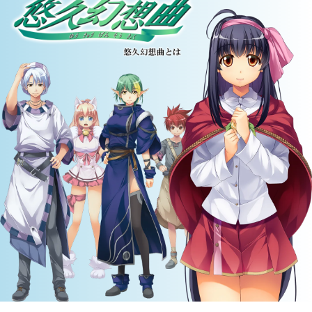
日より予約販売開始！
『悠久幻想曲 2nd Album リバイバ
2026年7月10日（金）
ル』本日より予約開始を記念して『悠
久幻想曲リバイバル』新規収録サウン
ドドラマ「ローズレイクのヌシ釣り」
無料DLCで期間限定で配信開始！！
『悠久幻想曲 2nd Album リバイバ
2026年7月7日（火）
ル』2027年3月18日（木）発売決定！
ウェブラジオ『寺島拓篤のUQナイト』
2026年7月2日（木）
第16回 19:00～配信開始
ウェブラジオ『寺島拓篤のUQナイト』
2026年6月25日（木）
第15回 19:00～配信開始