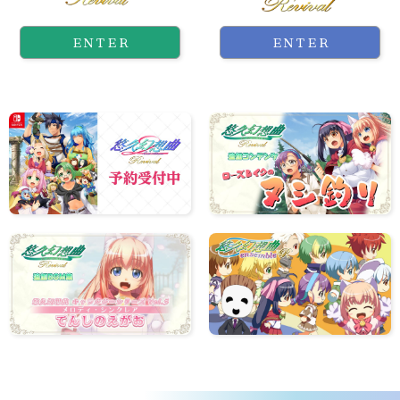
ＥＮＴＥＲ
ＥＮＴＥＲ