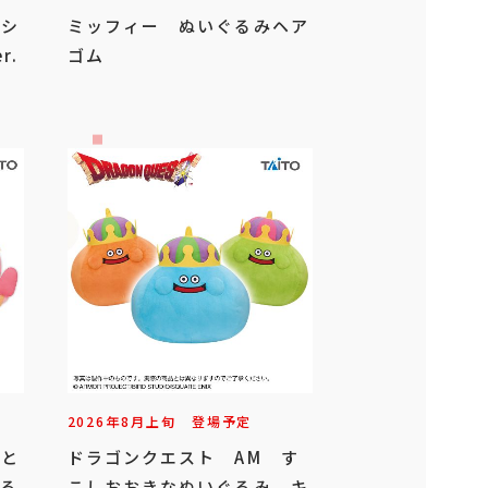
ッシ
ミッフィー ぬいぐるみヘア
r.
ゴム
2026年
8
月
上旬
登場予定
っと
ドラゴンクエスト AM す
ぐる
こしおおきなぬいぐるみ キ