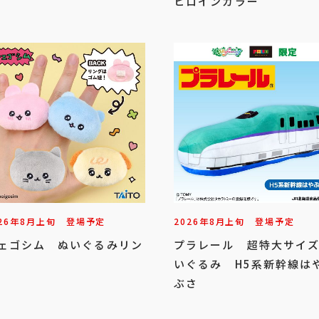
ヒロインカラー
26年
8
月
上旬
登場予定
2026年
8
月
上旬
登場予定
ェゴシム ぬいぐるみリン
プラレール 超特大サイ
いぐるみ H5系新幹線は
ぶさ
ャラクターズ
ドラゴンクエスト
ファイナルファン