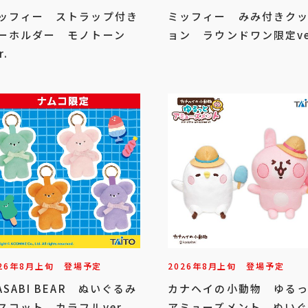
ッフィー ストラップ付き
ミッフィー みみ付きク
ーホルダー モノトーン
ョン ラウンドワン限定ve
r.
26年
8
月
上旬
登場予定
2026年
8
月
上旬
登場予定
ASABI BEAR ぬいぐるみ
カナヘイの小動物 ゆる
スコット カラフルver.
アミューズメント ぬい