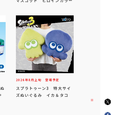
マスコット ヒロインカラー
2026年
8
月
上旬
登場予定
ズぬ
スプラトゥーン3 特大サイ
検索する
や
ズぬいぐるみ イカ＆タコ
タジーXIV
スーパーマリオ