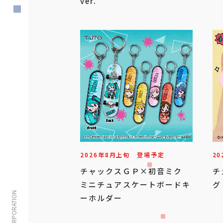
ver.
2026年
8
月
上旬
登場予定
20
チャックスＧＰ×初音ミク
チ
ミニチュアスケートボードキ
グ
ーホルダー
カードキャプターさくら×サンリオキ