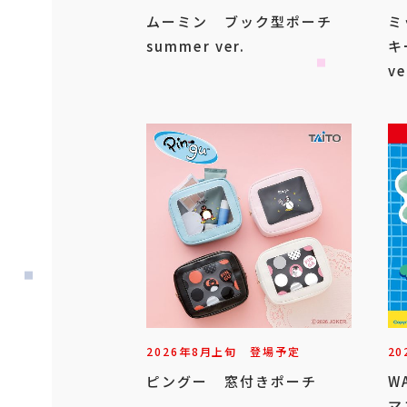
ムーミン ブック型ポーチ
ミ
summer ver.
キ
ve
2026年
8
月
上旬
登場予定
20
ピングー 窓付きポーチ
W
マ