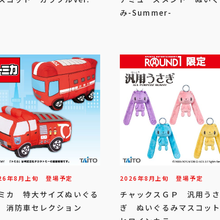
み-Summer-
26年
8
月
上旬
登場予定
2026年
8
月
上旬
登場予定
ミカ 特大サイズぬいぐる
チャックスＧＰ 汎用う
 消防車セレクション
ぎ ぬいぐるみマスコッ