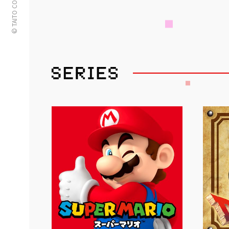
© TAITO CORPORATION
初音ミク
【推しの子】
アオのハコ
ドラえもん
あさみみちゃん
おもちどうぶ