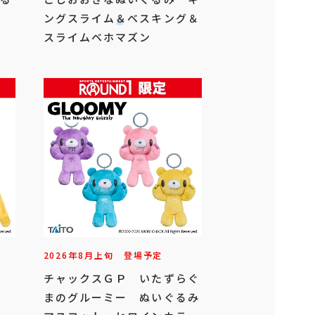
ングスライム＆ベスキング＆
スライムベホマズン
2026年
8
月
上旬
登場予定
さ
チャックスＧＰ いたずらぐ
ト
まのグルーミー ぬいぐるみ