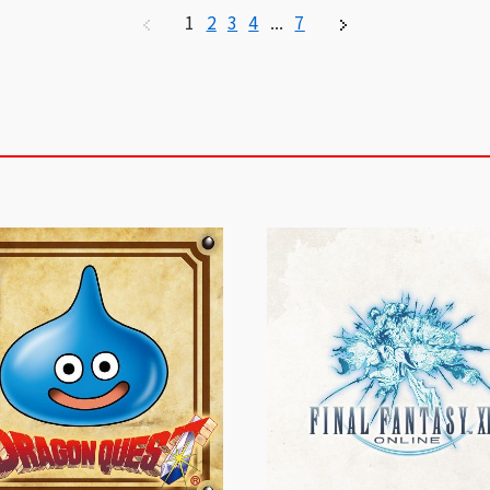
Re:ゼロから始める異世界生活
ぼっち・ざ・ろっく！
1
2
3
4
...
7
カナヘイの小動物
ミッフィー
ブルーナアニ
つえん
BabyBus
MyFavoriteColor