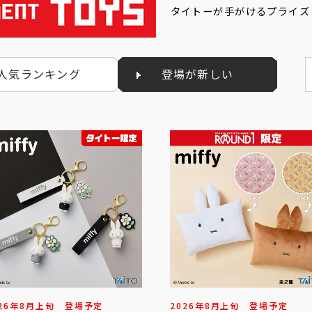
タイトーが手がけるプライズ
人気ランキング
登場が新しい
26年
8
月
上旬
登場予定
2026年
8
月
上旬
登場予定