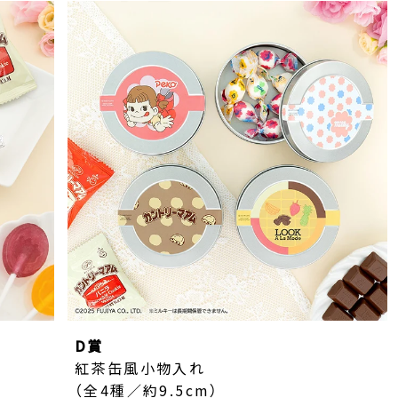
D賞
紅茶缶風小物入れ
（全4種／約9.5cm）