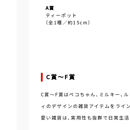
A賞
ティーポット
（全1種／約15cm）
C賞～F賞
C賞～F賞はペコちゃん、ミルキー、
ィのデザインの雑貨アイテムをライ
愛い雑貨は、実用性も抜群で日常生