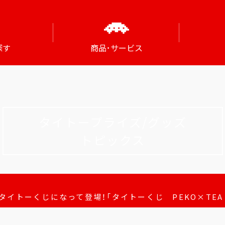
探す
商品･サービス
タイトープライズ/グッズ
トピックス
イトーくじになって登場！「タイトーくじ PEKO×TEA TIM