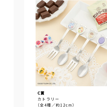
C賞
カトラリー
（全4種／約12cm）