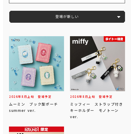
登場が新しい
2026年
8
月
上旬
登場予定
2026年
8
月
上旬
登場予定
ムーミン ブック型ポーチ
ミッフィー ストラップ付き
summer ver.
キーホルダー モノトーン
ver.