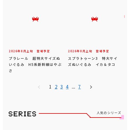
2026年
8
月
上旬
登場予定
2026年
8
月
上旬
登場予定
プラレール 超特大サイズぬ
スプラトゥーン3 特大サイ
いぐるみ H5系新幹線はやぶ
ズぬいぐるみ イカ＆タコ
さ
1
2
3
4
...
7
人気のシリーズ