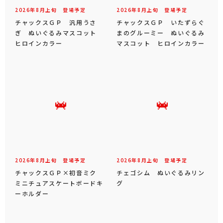
2026年
8
月
上旬
登場予定
2026年
8
月
上旬
登場予定
チャックスＧＰ 汎用うさ
チャックスＧＰ いたずらぐ
ぎ ぬいぐるみマスコット
まのグルーミー ぬいぐるみ
ヒロインカラー
マスコット ヒロインカラー
2026年
8
月
上旬
登場予定
2026年
8
月
上旬
登場予定
チャックスＧＰ×初音ミク
チェゴシム ぬいぐるみリン
ミニチュアスケートボードキ
グ
ーホルダー