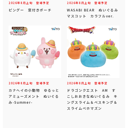
2026年
8
月
上旬
登場予定
2026年
8
月
上旬
登場予定
ピングー 窓付きポーチ
WASABI BEAR ぬいぐるみ
マスコット カラフルver.
2026年
8
月
上旬
登場予定
2026年
8
月
上旬
登場予定
カナヘイの小動物 ゆるっと
ドラゴンクエスト AM す
アミューズメント ぬいぐる
こしおおきなぬいぐるみ キ
み-Summer-
ングスライム＆ベスキング＆
スライムベホマズン