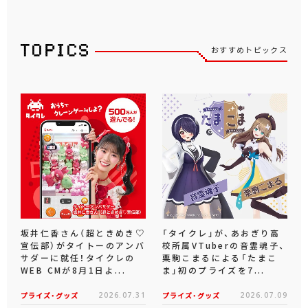
おすすめトピックス
坂井仁香さん（超ときめき♡
「タイクレ」が、あおぎり高
宣伝部）がタイトーのアンバ
校所属VTuberの音霊魂子、
サダーに就任！タイクレの
栗駒こまるによる「たまこ
WEB CMが8月1日よ...
ま」初のプライズを7...
プライズ・グッズ
2026.07.31
プライズ・グッズ
2026.07.09