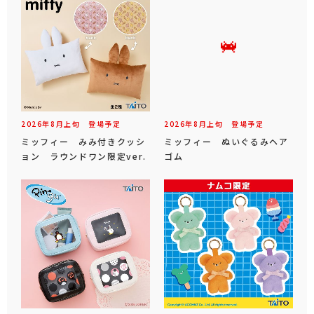
2026年
8
月
上旬
登場予定
2026年
8
月
上旬
登場予定
ミッフィー みみ付きクッシ
ミッフィー ぬいぐるみヘア
ョン ラウンドワン限定ver.
ゴム