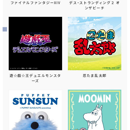
ファイナルファンタジーXIV
デス・ストランディング２ オ
ンザビーチ
ズ
ドラゴンクエスト
ファイナルファンタジーXIV
スーパー
・ろっく！
WIND BREAKER
アオのハコ
ドラえもん
さみみちゃん
おもちどうぶつえん
BabyBus
MyFavoriteC
遊☆戯☆王デュエルモンスタ
忍たま乱太郎
ーズ