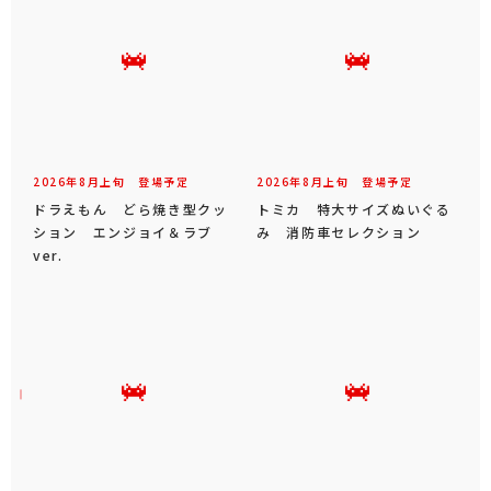
2026年
8
月
上旬
登場予定
2026年
8
月
上旬
登場予定
ドラえもん どら焼き型クッ
トミカ 特大サイズぬいぐる
ション エンジョイ＆ラブ
み 消防車セレクション
ver.