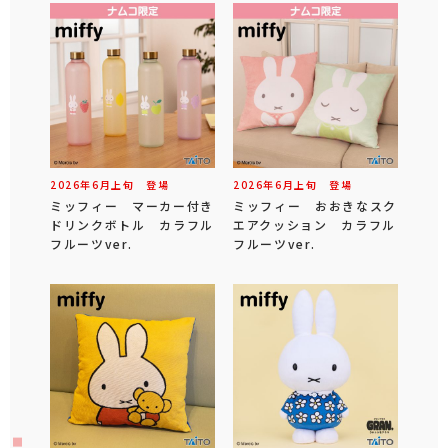
2026年
6
月
上旬
登場
2026年
6
月
上旬
登場
ミッフィー マーカー付き
ミッフィー おおきなスク
ドリンクボトル カラフル
エアクッション カラフル
フルーツver.
フルーツver.