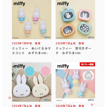
2026年
7
月
中旬
登場
2026年
7
月
上旬
登場
ミッフィー ぬいぐるみマ
ミッフィー 窓付きポー
スコット みずたまver.
チ みずたまver.
2026年
7
月
上旬
登場
2026年
7
月
上旬
登場