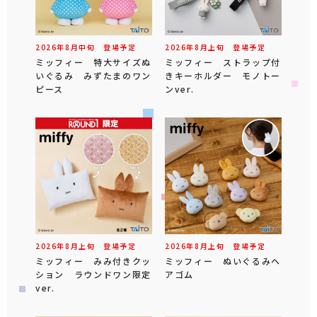
2026年
8
月
中旬
登場予定
2026年
8
月
上旬
登場予定
ミッフィー 特大サイズぬ
ミッフィー ストラップ付
いぐるみ みずたまのワン
きキーホルダー モノトー
ピース
ンver.
2026年
8
月
上旬
登場予定
2026年
8
月
上旬
登場予定
ミッフィー みみ付きクッ
ミッフィー ぬいぐるみヘ
ション ラウンドワン限定
アゴム
ver.