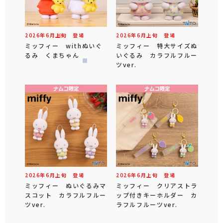
2026年
6
月
上旬
登場
2026年
6
月
上旬
登場
ミッフィー withぬいぐ
ミッフィー 特大サイズぬ
るみ くまちゃん
いぐるみ カラフルフルー
ツver.
2026年
6
月
上旬
登場
2026年
6
月
上旬
登場
ミッフィー ぬいぐるみマ
ミッフィー クリアストラ
スコット カラフルフルー
ップ付きキーホルダー カ
ツver.
ラフルフルーツver.