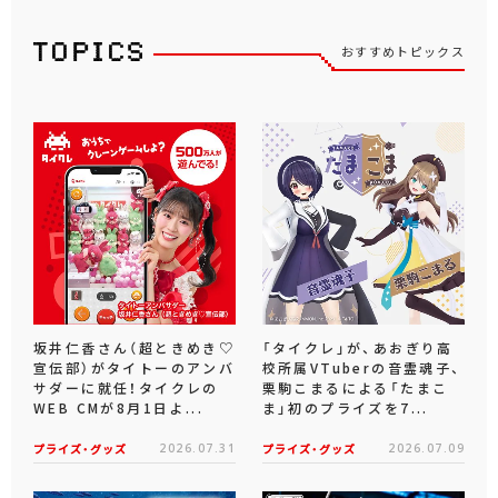
おすすめトピックス
坂井仁香さん（超ときめき♡
「タイクレ」が、あおぎり高
宣伝部）がタイトーのアンバ
校所属VTuberの音霊魂子、
サダーに就任！タイクレの
栗駒こまるによる「たまこ
WEB CMが8月1日よ...
ま」初のプライズを7...
プライズ・グッズ
2026.07.31
プライズ・グッズ
2026.07.09