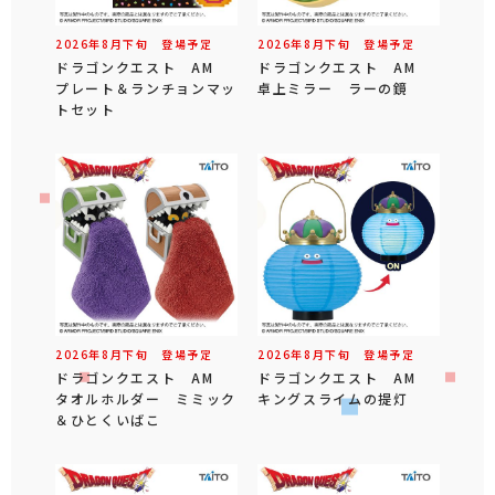
2026年
8
月
下旬
登場予定
2026年
8
月
下旬
登場予定
ドラゴンクエスト AM
ドラゴンクエスト AM
プレート＆ランチョンマッ
卓上ミラー ラーの鏡
トセット
2026年
8
月
下旬
登場予定
2026年
8
月
下旬
登場予定
ドラゴンクエスト AM
ドラゴンクエスト AM
タオルホルダー ミミック
キングスライムの提灯
＆ひとくいばこ