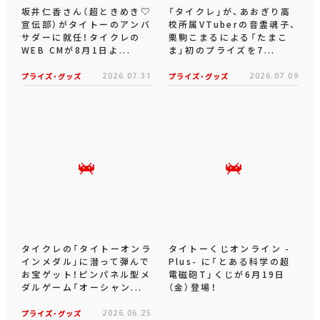
坂井仁香さん（超ときめき♡
「タイクレ」が、あおぎり高
宣伝部）がタイトーのアンバ
校所属VTuberの音霊魂子、
サダーに就任！タイクレの
栗駒こまるによる「たまこ
WEB CMが8月1日よ...
ま」初のプライズを7...
プライズ・グッズ
2026.07.31
プライズ・グッズ
2026.07.09
タイクレの「タイトーオンラ
タイトーくじオンライン -
インメダル」に潜って弾んで
Plus- に「とある科学の超
お宝ゲット！ピンパネル型メ
電磁砲T」くじが6月19日
ダルゲーム「オーシャン...
（金）登場！
プライズ・グッズ
2026.06.25