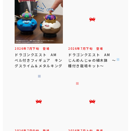
2026年
7
月
下旬
登場
2026年
7
月
下旬
登場
ドラゴンクエスト AM
ドラゴンクエスト AM
ベル付きフィギュア キン
じんめんじゅの植木鉢 ～
グスライム＆メタルキング
種付き栽培キット～
2026年
7
月
中旬
登場
2026年
7
月
上旬
登場