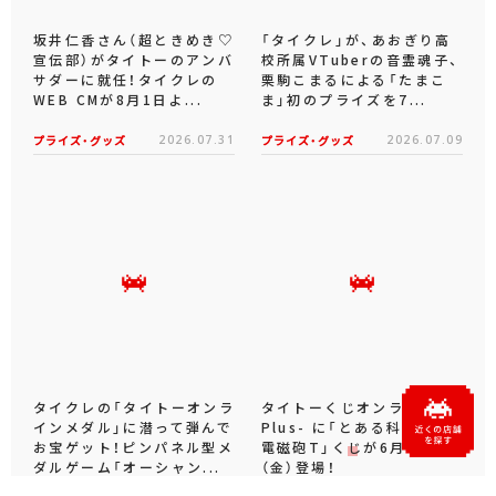
坂井仁香さん（超ときめき♡
「タイクレ」が、あおぎり高
宣伝部）がタイトーのアンバ
校所属VTuberの音霊魂子、
サダーに就任！タイクレの
栗駒こまるによる「たまこ
WEB CMが8月1日よ...
ま」初のプライズを7...
プライズ・グッズ
2026.07.31
プライズ・グッズ
2026.07.09
タイクレの「タイトーオンラ
タイトーくじオンライン -
インメダル」に潜って弾んで
Plus- に「とある科学の超
お宝ゲット！ピンパネル型メ
電磁砲T」くじが6月19日
ダルゲーム「オーシャン...
（金）登場！