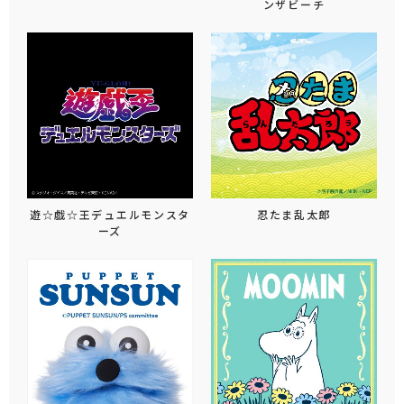
ンザビーチ
遊☆戯☆王デュエルモンスタ
忍たま乱太郎
ーズ