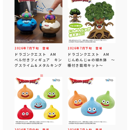
2026年
7
月
下旬
登場
2026年
7
月
下旬
登場
ドラゴンクエスト AM
ドラゴンクエスト AM
ベル付きフィギュア キン
じんめんじゅの植木鉢 ～
グスライム＆メタルキング
種付き栽培キット～
2026年
7
月
中旬
登場
2026年
7
月
上旬
登場