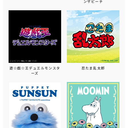
ンザビーチ
遊☆戯☆王デュエルモンスタ
忍たま乱太郎
ーズ