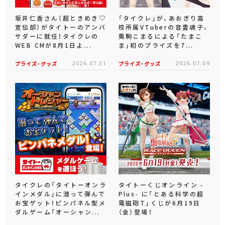
坂井仁香さん（超ときめき♡
「タイクレ」が、あおぎり高
宣伝部）がタイトーのアンバ
校所属VTuberの音霊魂子、
サダーに就任！タイクレの
栗駒こまるによる「たまこ
WEB CMが8月1日よ...
ま」初のプライズを7...
プライズ・グッズ
2026.07.31
プライズ・グッズ
2026.07.09
タイクレの「タイトーオンラ
タイトーくじオンライン -
インメダル」に潜って弾んで
Plus- に「とある科学の超
お宝ゲット！ピンパネル型メ
電磁砲T」くじが6月19日
ダルゲーム「オーシャン...
（金）登場！