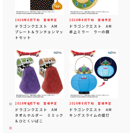
2026年
8
月
下旬
登場予定
2026年
8
月
下旬
登場予定
ドラゴンクエスト AM
ドラゴンクエスト AM
プレート＆ランチョンマッ
卓上ミラー ラーの鏡
トセット
2026年
8
月
下旬
登場予定
2026年
8
月
下旬
登場予定
ドラゴンクエスト AM
ドラゴンクエスト AM
タオルホルダー ミミック
キングスライムの提灯
＆ひとくいばこ