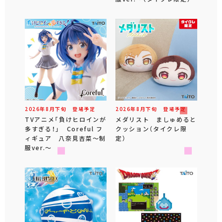
2026年
8
月
下旬
登場予定
2026年
8
月
下旬
登場予定
TVアニメ「負けヒロインが
メダリスト ましゅめると
多すぎる！」 Coreful フ
クッション（タイクレ限
ィギュア 八奈見杏菜～制
定）
服ver.～