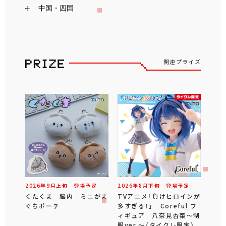
中国・四国
関連プライズ
2026年
9
月
上旬
登場予定
2026年
8
月
下旬
登場予定
くたくま 脳内 ミニがま
TVアニメ「負けヒロインが
ぐちポーチ
多すぎる！」 Coreful フ
ィギュア 八奈見杏菜～制
服ver.～（タイクレ限定）