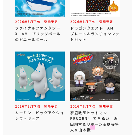
2026年
8
月
下旬
登場予定
2026年
8
月
下旬
登場予定
ファイナルファンタジー
ドラゴンクエスト AM
X AM ブリッツボール
プレート＆ランチョンマッ
のビニールボール
トセット
2026年
8
月
下旬
登場予定
2026年
8
月
下旬
登場予定
ムーミン ビッグアクショ
家庭教師ヒットマン
ンフィギュア
REBORN! てちぬい 沢
田綱吉＆リボーン＆獄寺隼
人＆山本武