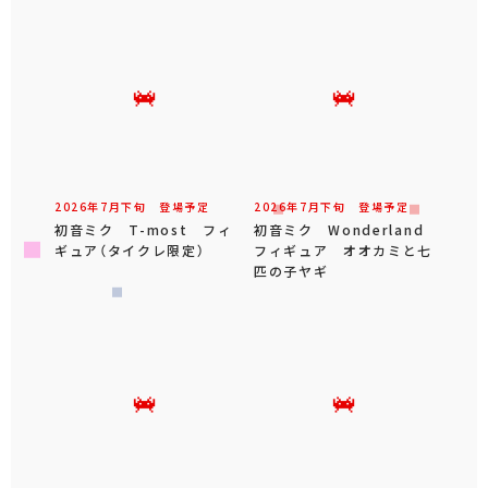
2026年
7
月
下旬
登場予定
2026年
7
月
下旬
登場予定
初音ミク T-most フィ
初音ミク Wonderland
ギュア（タイクレ限定）
フィギュア オオカミと七
匹の子ヤギ