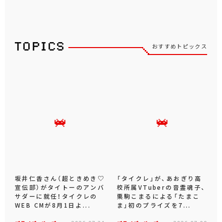
おすすめトピックス
坂井仁香さん（超ときめき♡
「タイクレ」が、あおぎり高
宣伝部）がタイトーのアンバ
校所属VTuberの音霊魂子、
サダーに就任！タイクレの
栗駒こまるによる「たまこ
WEB CMが8月1日よ...
ま」初のプライズを7...