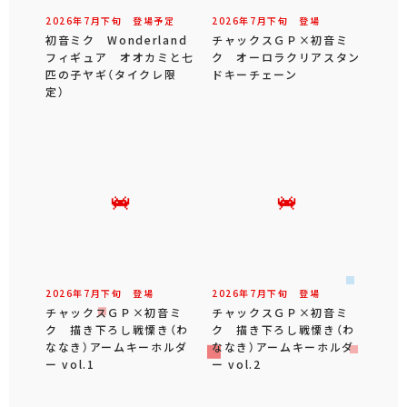
2026年
7
月
下旬
登場予定
2026年
7
月
下旬
登場
初音ミク Wonderland
チャックスＧＰ×初音ミ
フィギュア オオカミと七
ク オーロラクリアスタン
匹の子ヤギ（タイクレ限
ドキーチェーン
定）
2026年
7
月
下旬
登場
2026年
7
月
下旬
登場
チャックスＧＰ×初音ミ
チャックスＧＰ×初音ミ
ク 描き下ろし戦慄き（わ
ク 描き下ろし戦慄き（わ
ななき）アームキーホルダ
ななき）アームキーホルダ
ー vol.1
ー vol.2