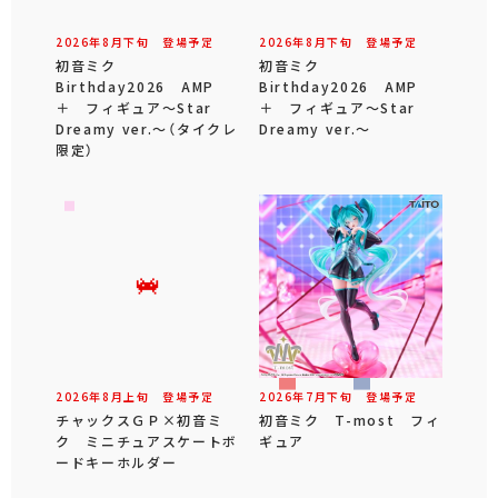
2026年
8
月
下旬
登場予定
2026年
8
月
下旬
登場予定
初音ミク
初音ミク
Birthday2026 AMP
Birthday2026 AMP
＋ フィギュア～Star
＋ フィギュア～Star
Dreamy ver.～（タイクレ
Dreamy ver.～
限定）
2026年
8
月
上旬
登場予定
2026年
7
月
下旬
登場予定
チャックスＧＰ×初音ミ
初音ミク T-most フィ
ク ミニチュアスケートボ
ギュア
ードキーホルダー