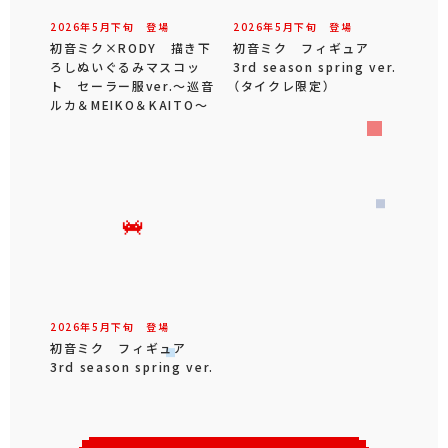
2026年
5
月
下旬
登場
2026年
5
月
下旬
登場
初音ミク×RODY 描き下
初音ミク フィギュア
ろしぬいぐるみマスコッ
3rd season spring ver.
ト セーラー服ver.～巡音
（タイクレ限定）
ルカ＆MEIKO＆KAITO～
2026年
5
月
下旬
登場
初音ミク フィギュア
3rd season spring ver.