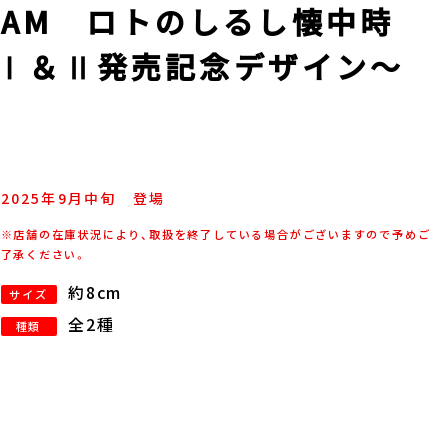
AM ロトのしるし懐中時
DQⅠ＆Ⅱ発売記念デザイン～
2025年
9
月
中旬
登場
※店舗の在庫状況により、取扱を終了している場合がございますので予めご
了承ください。
約8cm
サイズ
全2種
種類