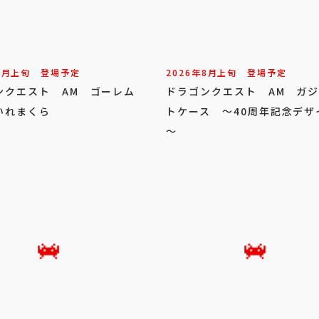
8
月
上旬
登場予定
2026年
8
月
上旬
登場予定
ンクエスト AM ゴーレム
ドラゴンクエスト AM ガ
いれまくら
トケース ～40周年記念デザ
～