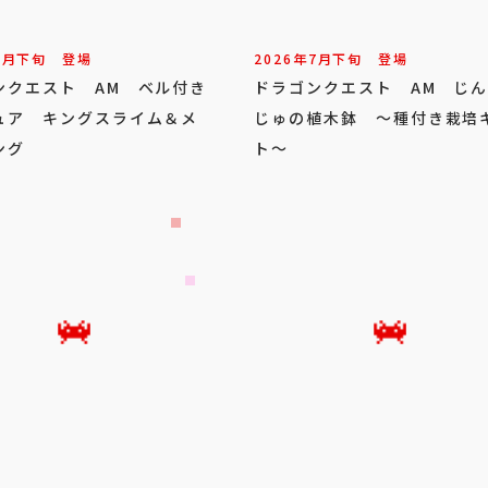
7
月
下旬
登場
2026年
7
月
下旬
登場
ンクエスト AM ベル付き
ドラゴンクエスト AM じ
ュア キングスライム＆メ
じゅの植木鉢 ～種付き栽培
ング
ト～