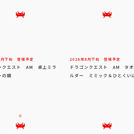
8
月
下旬
登場予定
2026年
8
月
下旬
登場予定
ンクエスト AM 卓上ミラ
ドラゴンクエスト AM タ
ーの鏡
ルダー ミミック＆ひとくい