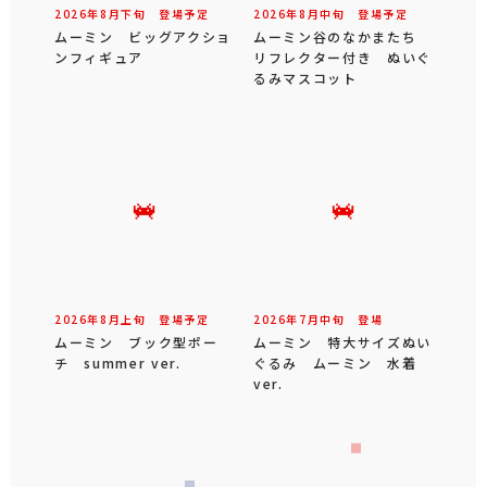
2026年
8
月
下旬
登場予定
2026年
8
月
中旬
登場予定
ムーミン ビッグアクショ
ムーミン谷のなかまたち
ンフィギュア
リフレクター付き ぬいぐ
るみマスコット
2026年
8
月
上旬
登場予定
2026年
7
月
中旬
登場
ムーミン ブック型ポー
ムーミン 特大サイズぬい
チ summer ver.
ぐるみ ムーミン 水着
ver.