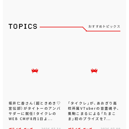
おすすめトピックス
坂井仁香さん（超ときめき♡
「タイクレ」が、あおぎり高
宣伝部）がタイトーのアンバ
校所属VTuberの音霊魂子、
サダーに就任！タイクレの
栗駒こまるによる「たまこ
WEB CMが8月1日よ...
ま」初のプライズを7...
2026.07.31
2026.07.09