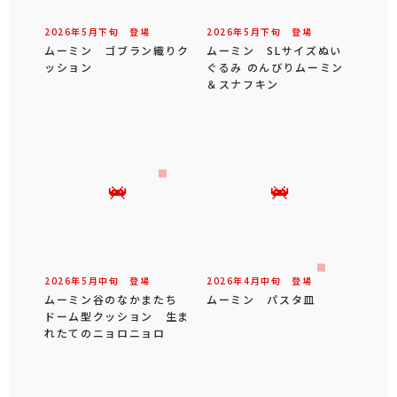
2026年
5
月
下旬
登場
2026年
5
月
下旬
登場
ムーミン ゴブラン織りク
ムーミン SLサイズぬい
ッション
ぐるみ のんびりムーミン
＆スナフキン
2026年
5
月
中旬
登場
2026年
4
月
中旬
登場
ムーミン谷のなかまたち
ムーミン パスタ皿
ドーム型クッション 生ま
れたてのニョロニョロ