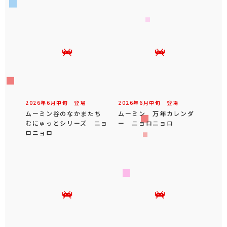
2026年
6
月
中旬
登場
2026年
6
月
中旬
登場
ムーミン谷のなかまたち
ムーミン 万年カレンダ
むにゅっとシリーズ ニョ
ー ニョロニョロ
ロニョロ