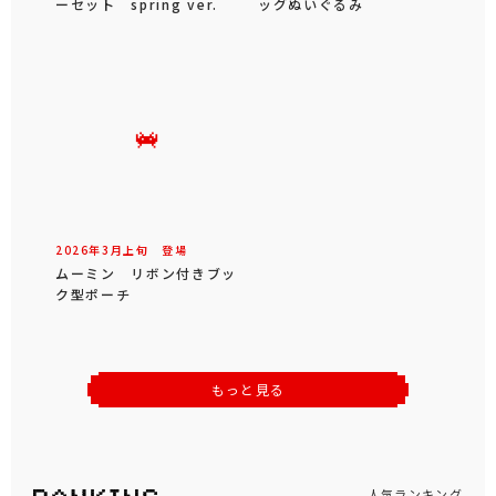
ーセット spring ver.
ッグぬいぐるみ
2026年
3
月
上旬
登場
ムーミン リボン付きブッ
ク型ポーチ
もっと見る
人気ランキング