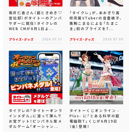
坂井仁香さん（超ときめき♡
「タイクレ」が、あおぎり高
宣伝部）がタイトーのアンバ
校所属VTuberの音霊魂子、
サダーに就任！タイクレの
栗駒こまるによる「たまこ
WEB CMが8月1日よ...
ま」初のプライズを7...
プライズ・グッズ
2026.07.31
プライズ・グッズ
2026.07.09
タイクレの「タイトーオンラ
タイトーくじオンライン -
インメダル」に潜って弾んで
Plus- に「とある科学の超
お宝ゲット！ピンパネル型メ
電磁砲T」くじが6月19日
ダルゲーム「オーシャン...
（金）登場！