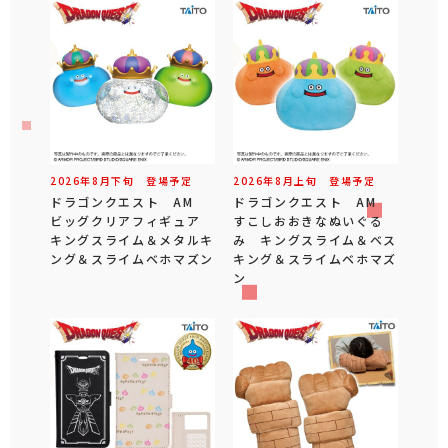
2026年
8
月
下旬
登場予定
2026年
8
月
上旬
登場予定
ドラゴンクエスト AM
ドラゴンクエスト AM
ビッグクリアフィギュア
すこしおおきなぬいぐる
キングスライム＆メタルキ
み キングスライム＆ベス
ング＆スライムベホマズン
キング＆スライムベホマズ
ン