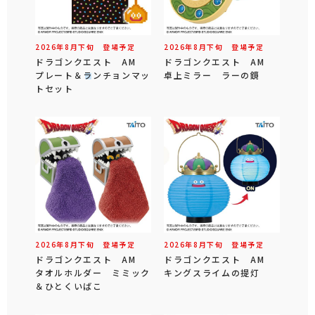
2026年
8
月
下旬
登場予定
2026年
8
月
下旬
登場予定
ドラゴンクエスト AM
ドラゴンクエスト AM
プレート＆ランチョンマッ
卓上ミラー ラーの鏡
トセット
2026年
8
月
下旬
登場予定
2026年
8
月
下旬
登場予定
ドラゴンクエスト AM
ドラゴンクエスト AM
タオルホルダー ミミック
キングスライムの提灯
＆ひとくいばこ