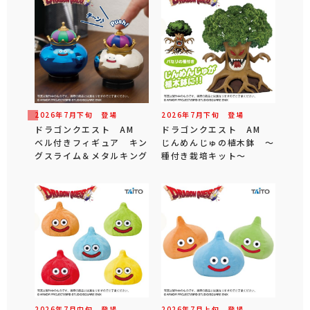
2026年
7
月
下旬
登場
2026年
7
月
下旬
登場
ドラゴンクエスト AM
ドラゴンクエスト AM
ベル付きフィギュア キン
じんめんじゅの植木鉢 ～
グスライム＆メタルキング
種付き栽培キット～
2026年
7
月
中旬
登場
2026年
7
月
上旬
登場