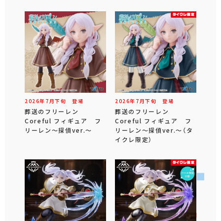
2026年
7
月
下旬
登場
2026年
7
月
下旬
登場
葬送のフリーレン
葬送のフリーレン
Coreful フィギュア フ
Coreful フィギュア フ
リーレン～探偵ver.～
リーレン～探偵ver.～（タ
イクレ限定）