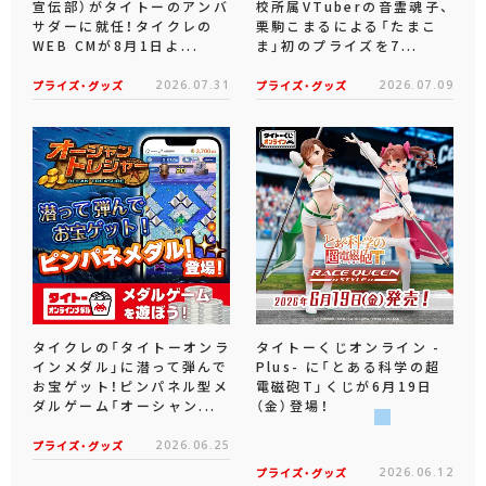
宣伝部）がタイトーのアンバ
校所属VTuberの音霊魂子、
サダーに就任！タイクレの
栗駒こまるによる「たまこ
WEB CMが8月1日よ...
ま」初のプライズを7...
プライズ・グッズ
2026.07.31
プライズ・グッズ
2026.07.09
タイクレの「タイトーオンラ
タイトーくじオンライン -
インメダル」に潜って弾んで
Plus- に「とある科学の超
お宝ゲット！ピンパネル型メ
電磁砲T」くじが6月19日
ダルゲーム「オーシャン...
（金）登場！
プライズ・グッズ
2026.06.25
プライズ・グッズ
2026.06.12