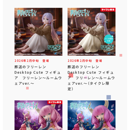
2026年
2
月
中旬
登場
2026年
2
月
中旬
登場
葬送のフリーレン
葬送のフリーレン
Desktop Cute フィギュ
Desktop Cute フィギュ
ア フリーレン～ルームウ
ア フリーレン～ルームウ
ェアver.～
ェアver.～（タイクレ限
定）