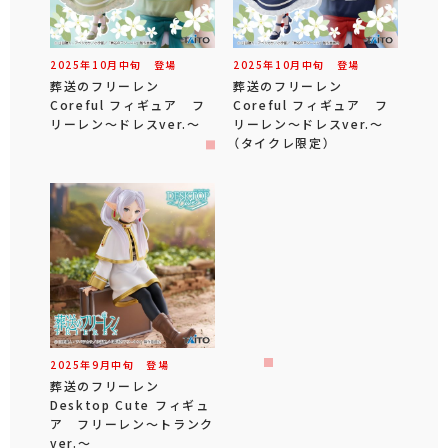
2025年
10
月
中旬
登場
2025年
10
月
中旬
登場
葬送のフリーレン
葬送のフリーレン
Coreful フィギュア フ
Coreful フィギュア フ
リーレン～ドレスver.～
リーレン～ドレスver.～
（タイクレ限定）
2025年
9
月
中旬
登場
葬送のフリーレン
Desktop Cute フィギュ
ア フリーレン～トランク
ver.～