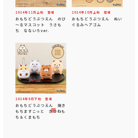
2024年
11
月
上旬
登場
2024年
10
月
上旬
登場
おもちどうぶつえん のび
おもちどうぶつえん ぬい
～るマスコット うさも
ぐるみヘアゴム
ち なないろver.
2024年
9
月
下旬
登場
おもちどうぶつえん 焼き
もちますこっと きつねも
ち＆くまもち