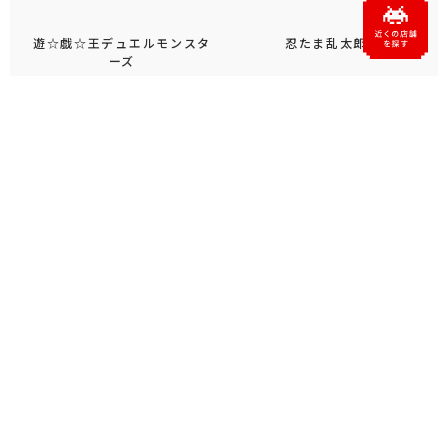
遊☆戯☆王デュエルモンスタ
忍たま乱太郎
ーズ
パペットスンスン
ムーミン
もっと見る
おすすめトピックス