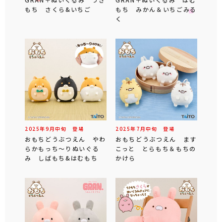
もち さくら&いちご
もち みかん＆いちごみる
く
2025年
9
月
中旬
登場
2025年
7
月
中旬
登場
おもちどうぶつえん やわ
おもちどうぶつえん ます
らかもっち～りぬいぐる
こっと とらもち＆もちの
み しばもち&はむもち
かけら