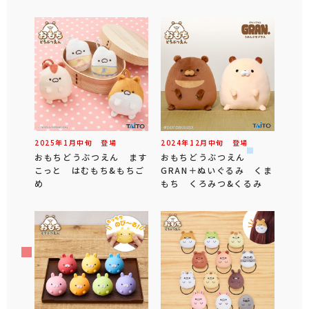
2025年
1
月
中旬
登場
2024年
12
月
中旬
登場
おもちどうぶつえん ます
おもちどうぶつえん
こっと はむもち&もちご
GRAN＋ぬいぐるみ くま
め
もち くろみつ&くるみ