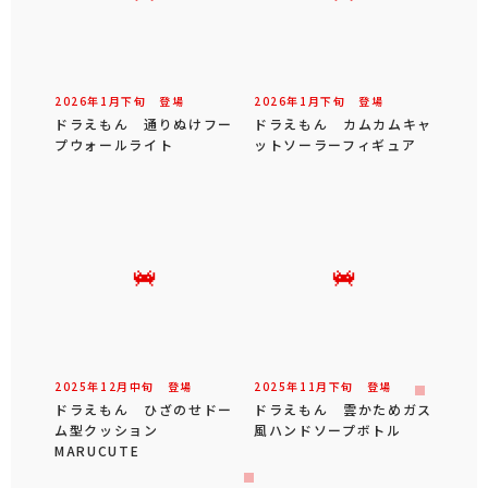
2026年
1
月
下旬
登場
2026年
1
月
下旬
登場
ドラえもん 通りぬけフー
ドラえもん カムカムキャ
プウォールライト
ットソーラーフィギュア
2025年
12
月
中旬
登場
2025年
11
月
下旬
登場
ドラえもん ひざのせドー
ドラえもん 雲かためガス
ム型クッション
風ハンドソープボトル
MARUCUTE