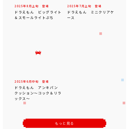
2025年
8
月
上旬
登場
2025年
7
月
上旬
登場
ドラえもん ビッグライト
ドラえもん ミニクリアケ
＆スモールライトぷち
ース
2025年
6
月
中旬
登場
ドラえもん アンキパン
クッション～コック＆リラ
ックス～
もっと見る