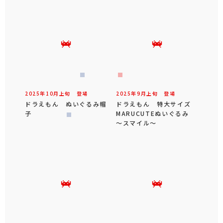
2025年
10
月
上旬
登場
2025年
9
月
上旬
登場
ドラえもん ぬいぐるみ帽
ドラえもん 特大サイズ
子
MARUCUTEぬいぐるみ
～スマイル～