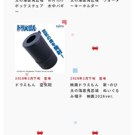
ボックスチェア 水中バギ
ーキーホルダー
ー
2026年
2
月
下旬
登場
2026年
2
月
下旬
登場
ドラえもん 空気砲
映画ドラえもん 新・のび
太の海底鬼岩城 ぬいぐる
み帽子 映画2026ver.