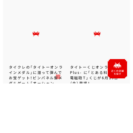
タイクレの「タイトーオンラ
タイトーくじオンライン -
インメダル」に潜って弾んで
Plus- に「とある科学の超
お宝ゲット！ピンパネル型メ
電磁砲T」くじが6月19日
ダルゲーム「オーシャン...
（金）登場！
プライズ・グッズ
2026.06.25
プライズ・グッズ
2026.06.12