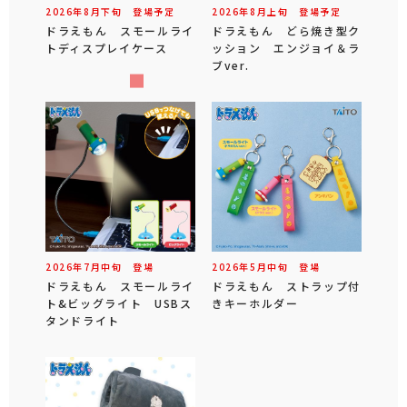
2026年
8
月
下旬
登場予定
2026年
8
月
上旬
登場予定
ドラえもん スモールライ
ドラえもん どら焼き型ク
トディスプレイケース
ッション エンジョイ＆ラ
ブver.
2026年
7
月
中旬
登場
2026年
5
月
中旬
登場
ドラえもん スモールライ
ドラえもん ストラップ付
ト&ビッグライト USBス
きキーホルダー
タンドライト