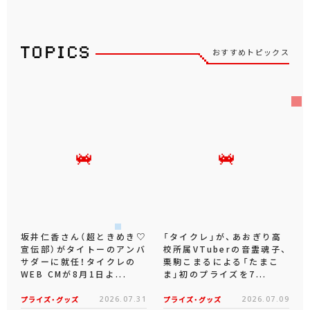
おすすめトピックス
坂井仁香さん（超ときめき♡
「タイクレ」が、あおぎり高
宣伝部）がタイトーのアンバ
校所属VTuberの音霊魂子、
サダーに就任！タイクレの
栗駒こまるによる「たまこ
WEB CMが8月1日よ...
ま」初のプライズを7...
プライズ・グッズ
2026.07.31
プライズ・グッズ
2026.07.09