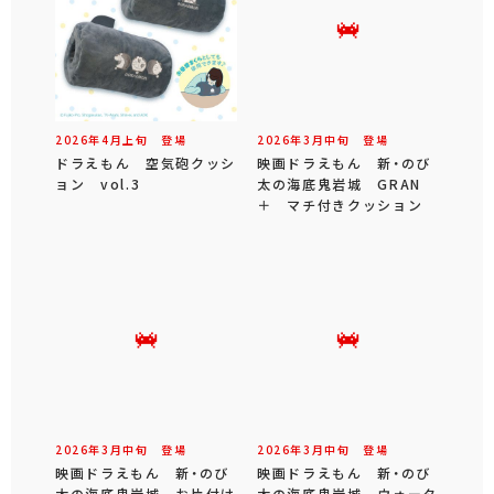
2026年
4
月
上旬
登場
2026年
3
月
中旬
登場
ドラえもん 空気砲クッシ
映画ドラえもん 新・のび
ョン vol.3
太の海底鬼岩城 GRAN
＋ マチ付きクッション
2026年
3
月
中旬
登場
2026年
3
月
中旬
登場
映画ドラえもん 新・のび
映画ドラえもん 新・のび
太の海底鬼岩城 お片付け
太の海底鬼岩城 ウォータ