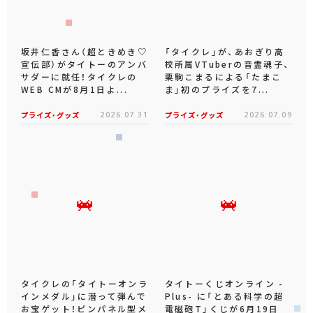
坂井仁香さん（超ときめき♡
「タイクレ」が、あおぎり高
宣伝部）がタイトーのアンバ
校所属VTuberの音霊魂子、
サダーに就任！タイクレの
栗駒こまるによる「たまこ
WEB CMが8月1日よ...
ま」初のプライズを7...
プライズ・グッズ
2026.07.31
プライズ・グッズ
2026.07.09
タイクレの「タイトーオンラ
タイトーくじオンライン -
インメダル」に潜って弾んで
Plus- に「とある科学の超
お宝ゲット！ピンパネル型メ
電磁砲T」くじが6月19日