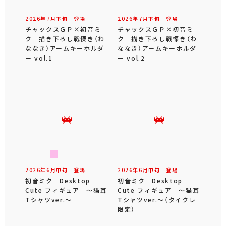
2026年
7
月
下旬
登場
2026年
7
月
下旬
登場
チャックスＧＰ×初音ミ
チャックスＧＰ×初音ミ
ク 描き下ろし戦慄き（わ
ク 描き下ろし戦慄き（わ
ななき）アームキーホルダ
ななき）アームキーホルダ
ー vol.1
ー vol.2
2026年
6
月
中旬
登場
2026年
6
月
中旬
登場
初音ミク Desktop
初音ミク Desktop
Cute フィギュア ～猫耳
Cute フィギュア ～猫耳
Tシャツver.～
Tシャツver.～（タイクレ
限定）