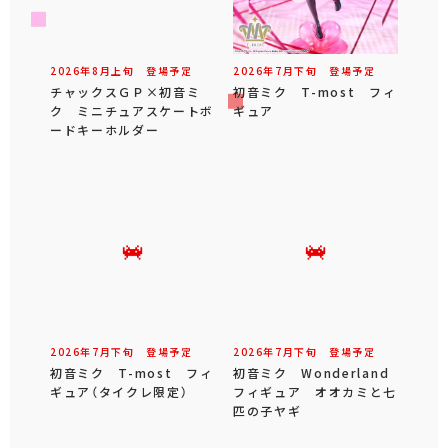
2026年
8
月
上旬
登場予定
2026年
7
月
下旬
登場予定
チャックスＧＰ×初音ミ
初音ミク T-most フィ
ク ミニチュアスケートボ
ギュア
ードキーホルダー
2026年
7
月
下旬
登場予定
2026年
7
月
下旬
登場予定
初音ミク T-most フィ
初音ミク Wonderland
ギュア（タイクレ限定）
フィギュア オオカミと七
匹の子ヤギ