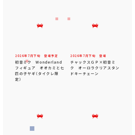
2026年
7
月
下旬
登場予定
2026年
7
月
下旬
登場
初音ミク Wonderland
チャックスＧＰ×初音ミ
フィギュア オオカミと七
ク オーロラクリアスタン
匹の子ヤギ（タイクレ限
ドキーチェーン
定）