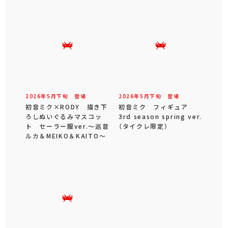
2026年
5
月
下旬
登場
2026年
5
月
下旬
登場
初音ミク×RODY 描き下
初音ミク フィギュア
ろしぬいぐるみマスコッ
3rd season spring ver.
ト セーラー服ver.～巡音
（タイクレ限定）
ルカ＆MEIKO＆KAITO～