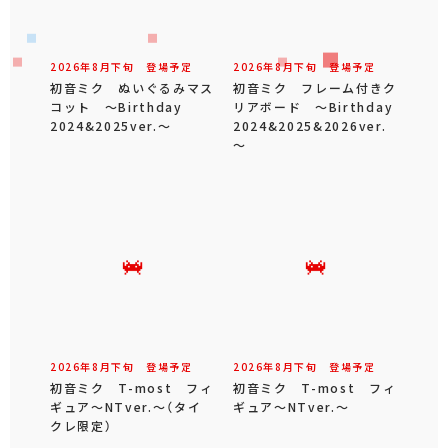
2026年
8
月
下旬
登場予定
2026年
8
月
下旬
登場予定
初音ミク ぬいぐるみマス
初音ミク フレーム付きク
コット ～Birthday
リアボード ～Birthday
2024&2025ver.～
2024&2025&2026ver.
～
2026年
8
月
下旬
登場予定
2026年
8
月
下旬
登場予定
初音ミク T-most フィ
初音ミク T-most フィ
ギュア～NTver.～（タイ
ギュア～NTver.～
クレ限定）