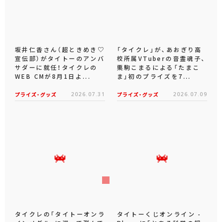
坂井仁香さん（超ときめき♡
「タイクレ」が、あおぎり高
宣伝部）がタイトーのアンバ
校所属VTuberの音霊魂子、
サダーに就任！タイクレの
栗駒こまるによる「たまこ
WEB CMが8月1日よ...
ま」初のプライズを7...
プライズ・グッズ
2026.07.31
プライズ・グッズ
2026.07.09
タイクレの「タイトーオンラ
タイトーくじオンライン -