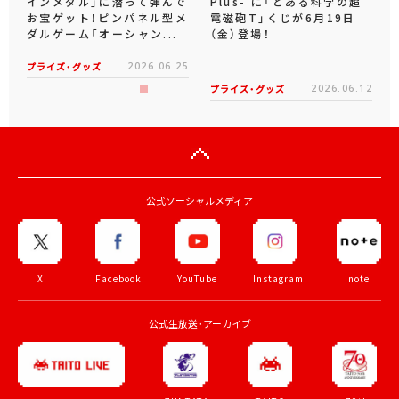
インメダル」に潜って弾んで
Plus- に「とある科学の超
お宝ゲット！ピンパネル型メ
電磁砲T」くじが6月19日
ダルゲーム「オーシャン...
（金）登場！
プライズ・グッズ
2026.06.25
プライズ・グッズ
2026.06.12
公式ソーシャルメディア
X
Facebook
YouTube
Instagram
note
公式生放送・アーカイブ