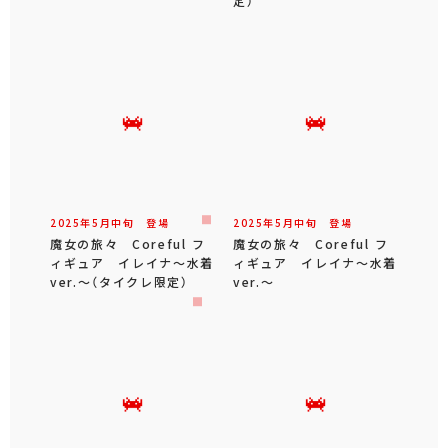
定）
2025年
5
月
中旬
登場
2025年
5
月
中旬
登場
魔女の旅々 Coreful フ
魔女の旅々 Coreful フ
ィギュア イレイナ～水着
ィギュア イレイナ～水着
ver.～（タイクレ限定）
ver.～